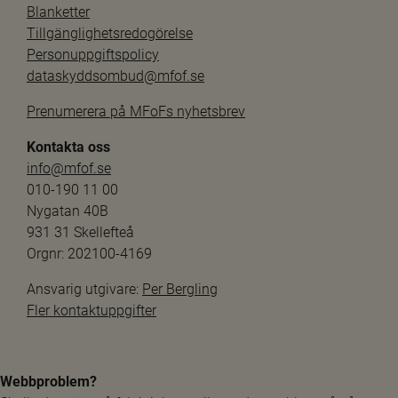
Blanketter
Tillgänglighetsredogörelse
Personuppgiftspolicy
dataskyddsombud@mfof.se
Prenumerera på MFoFs nyhetsbrev
Kontakta oss
info@mfof.se
010-190 11 00
Nygatan 40B
931 31 Skellefteå
Orgnr: 202100-4169
Ansvarig utgivare: 
Per Bergling
Fler kontaktuppgifter
Webbproblem?