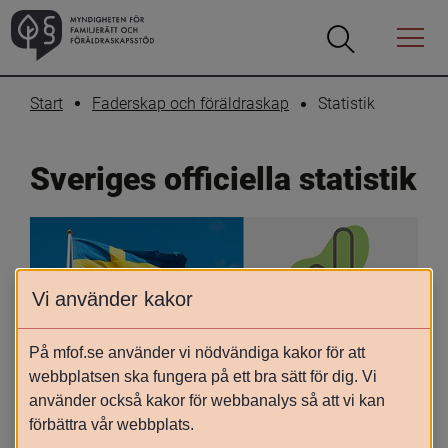
Öppna
Öppna
Menyn
sökrutan
Start
Faderskap och föräldraskap
Statistik
Sveriges officiella statistik
Vi använder kakor
Skriv ut
Dela
På mfof.se använder vi nödvändiga kakor för att
webbplatsen ska fungera på ett bra sätt för dig. Vi
Sveriges officiella statistik (SOS) är 
använder också kakor för webbanalys så att vi kan
statistik som är särskilt viktig för att 
förbättra vår webbplats.