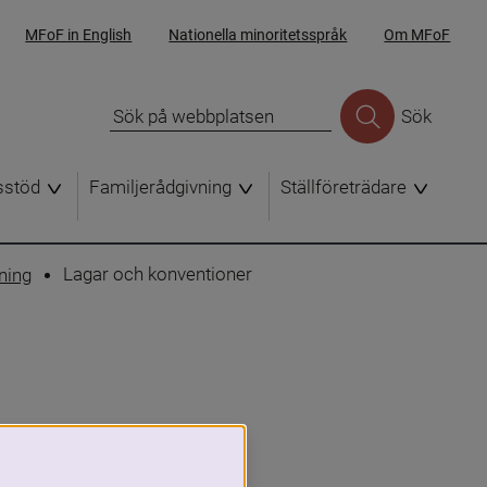
MFoF in English
Nationella minoritetsspråk
Om MFoF
Sök
sstöd
Familjerådgivning
Ställföreträdare
Lagar och konventioner
ning
webbplats.