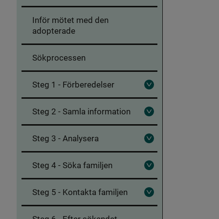
ut
Inledning
Inför mötet med den
och
information
adopterade
Sökprocessen
Steg 1 - Förberedelser
Fäll
ut
Steg
Steg 2 - Samla information
1
Fäll
-
ut
Förberedelser
Steg
Steg 3 - Analysera
2
Fäll
-
ut
Samla
Steg
information
Steg 4 - Söka familjen
3
Fäll
-
ut
Analysera
Steg
Steg 5 - Kontakta familjen
4
Fäll
-
ut
Söka
Steg
familjen
Steg 6 - Efter sökandet
5