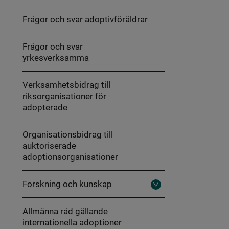
Frågor och svar adoptivföräldrar
Frågor och svar
yrkesverksamma
Verksamhetsbidrag till
riksorganisationer för
adopterade
Organisationsbidrag till
auktoriserade
adoptionsorganisationer
Forskning och kunskap
Fäll
ut
Forskning
Allmänna råd gällande
och
kunskap
internationella adoptioner