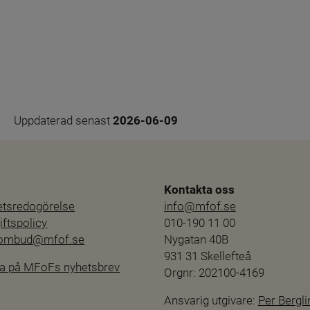
Uppdaterad senast 
2026-06-09
Kontakta oss
hetsredogörelse
info@mfof.se
ftspolicy
010-190 11 00
sombud@mfof.se
Nygatan 40B
931 31 Skellefteå
a på MFoFs nyhetsbrev
Orgnr: 202100-4169
Ansvarig utgivare: 
Per Bergli