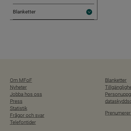
Blanketter
Fäll
ut
Blanketter
Om MFoF
Blanketter
Nyheter
Tillgänglig
Jobba hos oss
Personuppgi
Press
dataskydd
Statistik
Prenumerer
Frågor och svar
Telefontider