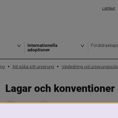
Lättläst
Internationella
Föräldraskap
adoptioner
ing
Att söka sitt ursprung
Vägledning vid ursprungssök
Lagar och konventioner
Skriv ut
Dela
Länk till annan 
Föräldrabalken (1949:381), FB (riksdagen.se)