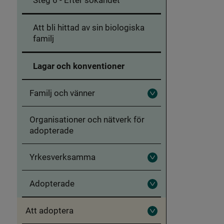
-
Kontakta
familjen
Att bli hittad av sin biologiska
familj
Lagar och konventioner
Familj och vänner
Fäll
ut
Familj
Organisationer och nätverk för
och
vänner
adopterade
Yrkesverksamma
Fäll
ut
Yrkesverksamma
Adopterade
Fäll
ut
Adopterade
Att adoptera
Fäll
ut