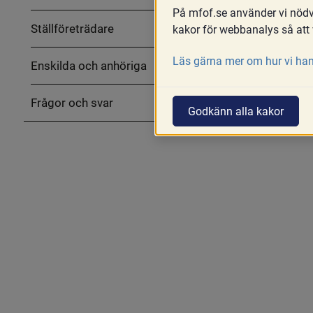
På mfof.se använder vi nödvä
Ställföreträdare
kakor för webbanalys så att 
Läs gärna mer om hur vi han
Enskilda och anhöriga
Frågor och svar
Godkänn alla kakor