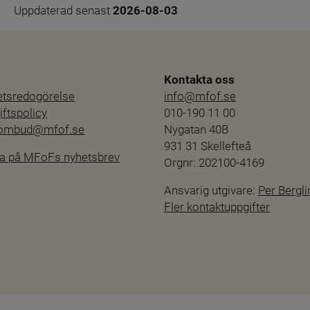
Uppdaterad senast 
2026-08-03
Kontakta oss
hetsredogörelse
info@mfof.se
ftspolicy
010-190 11 00
sombud@mfof.se
Nygatan 40B
931 31 Skellefteå
a på MFoFs nyhetsbrev
Orgnr: 202100-4169
Ansvarig utgivare: 
Per Bergli
Fler kontaktuppgifter