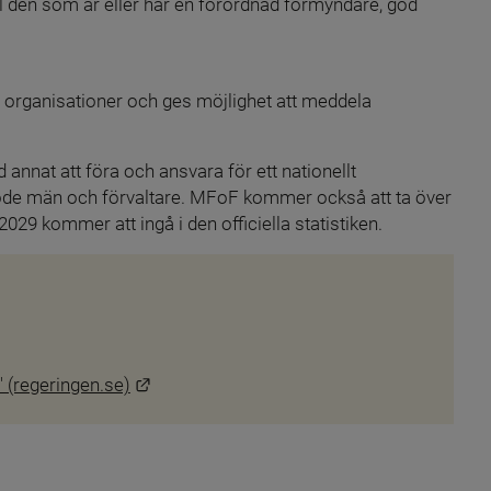
ll den som är eller har en förordnad förmyndare, god 
ganisationer och ges möjlighet att meddela 
annat att föra och ansvara för ett nationellt 
 gode män och förvaltare. MFoF kommer också att ta över 
29 kommer att ingå i den officiella statistiken.
ll annan webbplats.
till annan webbplats.
Länk till annan webbplats.
" (regeringen.se)