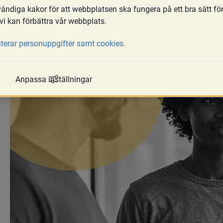
ndiga kakor för att webbplatsen ska fungera på ett bra sätt fö
ställföreträdarområdet. Här samlar vi i
vi kan förbättra vår webbplats.
överförmyndare, gode män, förvaltare o
terar personuppgifter samt cookies.
Anpassa inställningar