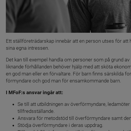
Ett ställföreträdarskap innebär att en person utses för att hj
sina egna intressen.
Det kan till exempel handla om personer som på grund av sj
liknande förhållanden behöver hjälp med att sköta ekonomi
en god man eller en förvaltare. För barn finns särskilda f
förmyndare och god man för ensamkommande barn.
I MFoF:s ansvar ingår att:
Se till att utbildningen av överförmyndare, ledamöte
tillfredsställande.
Ansvara för metodstöd till överförmyndare samt de
Stödja överförmyndare i deras uppdrag.