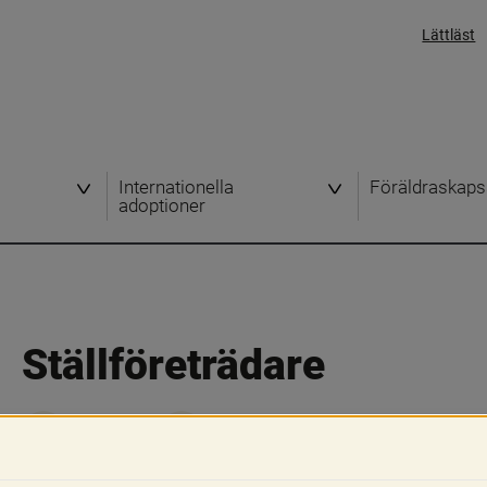
Lättläst
Internationella
Föräldraskaps
adoptioner
Ställföreträdare
Skriv ut
Dela
Från och med den 1 juli 2026 har MFoF 