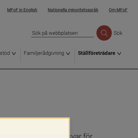
MFoF in English
Nationella minoritetsspråk
Om MFoF
Sök
stöd
Familjerådgivning
Ställföreträdare
ett övergripande ansvar för 