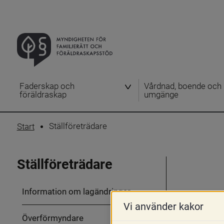
Faderskap och
Vårdnad, boende och
föräldraskap
umgänge
Ställföreträdare
Start
Ställföreträdare
Information om lagändringar
Vi använder kakor
Överförmyndare