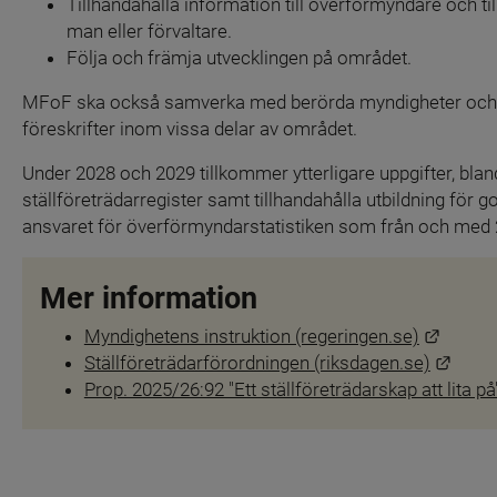
Tillhandahålla information till överförmyndare och ti
man eller förvaltare.
Följa och främja utvecklingen på området.
MFoF ska också samverka med berörda myndigheter och or
föreskrifter inom vissa delar av området.
Under 2028 och 2029 tillkommer ytterligare uppgifter, bland 
ställföreträdarregister samt tillhandahålla utbildning för
ansvaret för överförmyndarstatistiken som från och med 20
Mer information
Länk ti
Myndighetens instruktion (regeringen.se)
Länk 
Ställföreträdarförordningen (riksdagen.se)
Prop. 2025/26:92 "Ett ställföreträdarskap att lita på