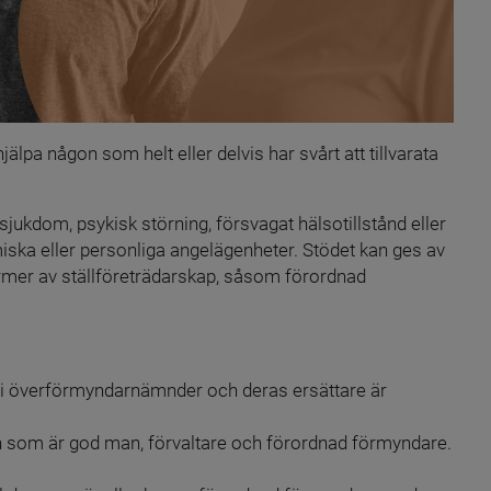
älpa någon som helt eller delvis har svårt att tillvarata 
ukdom, psykisk störning, försvagat hälsotillstånd eller 
ska eller personliga angelägenheter. Stödet kan ges av 
ormer av ställföreträdarskap, såsom förordnad 
r i överförmyndarnämnder och deras ersättare är 
n som är god man, förvaltare och förordnad förmyndare.