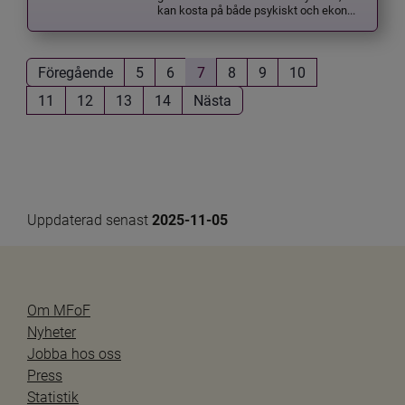
kan kosta på både psykiskt och ekon...
Föregående
5
6
7
8
9
10
11
12
13
14
Nästa
Uppdaterad senast 
2025-11-05
Om MFoF
Nyheter
Jobba hos oss
Press
Statistik