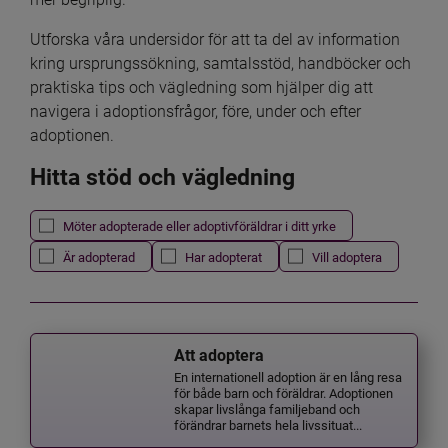
Utforska våra undersidor för att ta del av information 
kring ursprungssökning, samtalsstöd, handböcker och 
praktiska tips och vägledning som hjälper dig att 
navigera i adoptionsfrågor, före, under och efter 
adoptionen.
Hitta stöd och vägledning
Det här formuläret postas automatiskt
Filtrera resultatet
Möter adopterade eller adoptivföräldrar i ditt yrke
Är adopterad
Har adopterat
Vill adoptera
Att adoptera
En internationell adoption är en lång resa
för både barn och föräldrar. Adoptionen
skapar livslånga familjeband och
förändrar barnets hela livssituat...