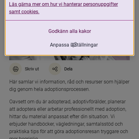
Läs gärna mer om hur vi hanterar personuppgifter
samt cookies.
Godkänn alla kakor
Anpassa inställningar
Skriv ut
Dela
Här samlar vi information, råd och resurser som hjälper 
dig genom hela adoptionsprocessen.
Oavsett om du är adopterad, adoptivförälder, planerar 
att adoptera eller arbetar professionellt med adoption, 
hittar du material anpassat efter din situation. Vi 
erbjuder handböcker, vägledningar, samtalsstöd och 
praktiska tips för att göra adoptionsresan tryggare och 
mer begriplig.