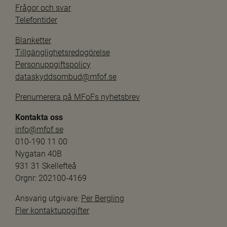
Frågor och svar
Telefontider
Blanketter
Tillgänglighetsredogörelse
Personuppgiftspolicy
dataskyddsombud@mfof.se
Prenumerera på MFoFs nyhetsbrev
Kontakta oss
info@mfof.se
010-190 11 00
Nygatan 40B
931 31 Skellefteå
Orgnr: 202100-4169
Ansvarig utgivare: 
Per Bergling
Fler kontaktuppgifter