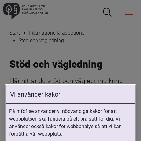
Öppna
Öppna
Menyn
sökrutan
Start
Internationella adoptioner
Stöd och vägledning
Stöd och vägledning
Här hittar du stöd och vägledning kring 
internationella adoptioner. Oavsett om du 
Vi använder kakor
är adopterad, adoptivförälder, funderar på 
att adoptera eller arbetar med 
På mfof.se använder vi nödvändiga kakor för att
adopterade, erbjuder vi råd, handböcker 
webbplatsen ska fungera på ett bra sätt för dig. Vi
använder också kakor för webbanalys så att vi kan
och resurser som hjälper dig genom hela 
förbättra vår webbplats.
adoptionsprocessen.