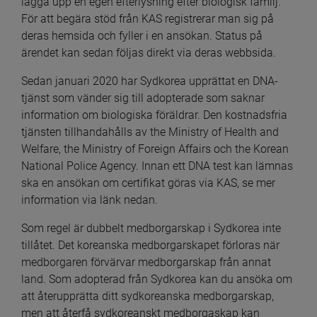
lägga upp en egen efterlysning efter biologisk familj. 
För att begära stöd från KAS registrerar man sig på 
deras hemsida och fyller i en ansökan. Status på 
ärendet kan sedan följas direkt via deras webbsida.
Sedan januari 2020 har Sydkorea upprättat en DNA-
tjänst som vänder sig till adopterade som saknar 
information om biologiska föräldrar. Den kostnadsfria 
tjänsten tillhandahålls av the Ministry of Health and 
Welfare, the Ministry of Foreign Affairs och the Korean 
National Police Agency. Innan ett DNA test kan lämnas 
ska en ansökan om certifikat göras via KAS, se mer 
information via länk nedan.
Som regel är dubbelt medborgarskap i Sydkorea inte 
tillåtet. Det koreanska medborgarskapet förloras när 
medborgaren förvärvar medborgarskap från annat 
land. Som adopterad från Sydkorea kan du ansöka om 
att återupprätta ditt sydkoreanska medborgarskap, 
men att återfå sydkoreanskt medborgaskap kan 