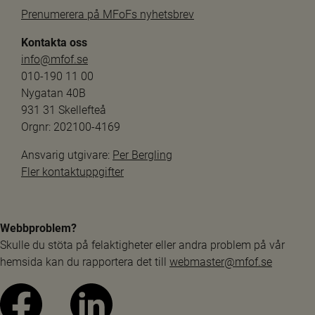
Prenumerera på MFoFs nyhetsbrev
Kontakta oss
info@mfof.se
010-190 11 00
Nygatan 40B
931 31 Skellefteå
Orgnr: 202100-4169
Ansvarig utgivare: 
Per Bergling
Fler kontaktuppgifter
Webbproblem?
Skulle du stöta på felaktigheter eller andra problem på vår 
hemsida kan du rapportera det till 
webmaster@mfof.se