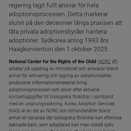
regering tagit fullt ansvar för hela 
adoptionsprocessen. Detta markerar 
slutet på den decennier långa praxisen att 
låta privata adoptionsbyråer hantera 
adoptioner. Sydkorea antog 1993 års 
Haagkonvention den 1 oktober 2025.
Länk ti
National Center for the Rights of the Child 
(
NCRC
) 
arbetar på uppdrag av ministeriet och ansvarar bland 
annat för arkivering och lagring av adoptionsakter, 
producerar informationsmaterial kring 
adoptionsprocessen och söker efter aktuella 
kontaktuppgifter till biologiska föräldrar i samband 
med en ursprungssökning. Korea Adoption Services 
(KAS) är en del av NCRC och tillhandahåller bland 
annat en databas där biologiska föräldrar kan efterlysa 
saknade barn, som adopterad kan man också själv 