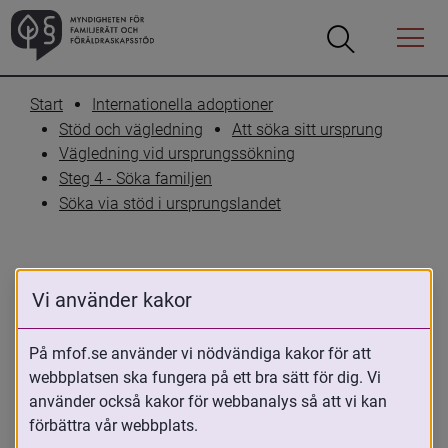
Öppna
Öppna
Menyn
sökrutan
Start
Internationella adoptioner
Stöd och vägledning
Att söka sitt ursprung
Vägledning vid ursprungssökning
Steg 4 - Söka familjen
Söka via stöd i ursprungslandet
Vi använder kakor
INFORMATION OM URSPRUNGSLÄNDER
Sydkorea
På mfof.se använder vi nödvändiga kakor för att
webbplatsen ska fungera på ett bra sätt för dig. Vi
använder också kakor för webbanalys så att vi kan
10 maj 2023
förbättra vår webbplats.