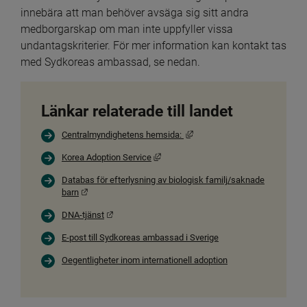
innebära att man behöver avsäga sig sitt andra 
medborgarskap om man inte uppfyller vissa 
undantagskriterier. För mer information kan kontakt tas 
med Sydkoreas ambassad, se nedan.
Länkar relaterade till landet
Länk till annan webbplats, öpp
Centralmyndighetens hemsida:
Länk till annan webbplats, öppnas i nyt
Korea Adoption Service
Databas för efterlysning av biologisk familj/saknade
Länk till annan webbplats.
barn
Länk till annan webbplats.
DNA-tjänst
E-post till Sydkoreas ambassad i Sverige
Oegentligheter inom internationell adoption