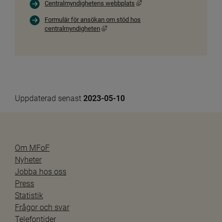
Länk till annan webbplats, öp
Centralmyndighetens webbplats
Formulär för ansökan om stöd hos
Länk till annan webbplats, öppnas i nytt f
centralmyndigheten
Uppdaterad senast 
2023-05-10
Om MFoF
Nyheter
Jobba hos oss
Press
Statistik
Frågor och svar
Telefontider