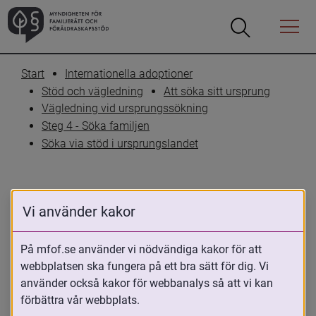
Öppna
Öppna
Menyn
sökrutan
Start
Internationella adoptioner
Stöd och vägledning
Att söka sitt ursprung
Vägledning vid ursprungssökning
Steg 4 - Söka familjen
Söka via stöd i ursprungslandet
Vi använder kakor
INFORMATION OM URSPRUNGSLÄNDER
Peru
På mfof.se använder vi nödvändiga kakor för att
webbplatsen ska fungera på ett bra sätt för dig. Vi
använder också kakor för webbanalys så att vi kan
10 maj 2023
förbättra vår webbplats.