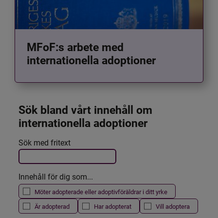
MFoF:s arbete med
internationella adoptioner
Sök bland vårt innehåll om 
internationella adoptioner
Det här formuläret postas automatiskt
Sök med fritext
Filtrera resultatet
Innehåll för dig som...
Möter adopterade eller adoptivföräldrar i ditt yrke
Är adopterad
Har adopterat
Vill adoptera