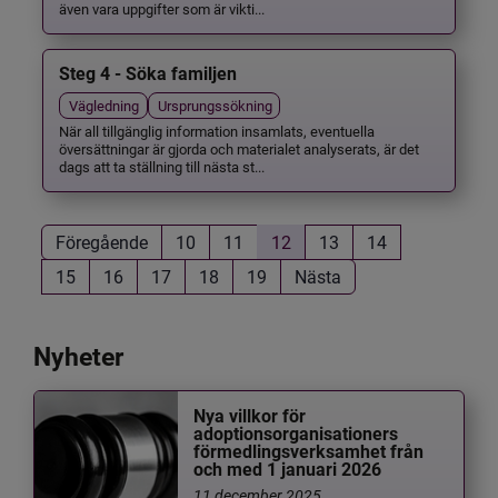
även vara uppgifter som är vikti...
Steg 4 - Söka familjen
Vägledning
Ursprungssökning
När all tillgänglig information insamlats, eventuella
översättningar är gjorda och materialet analyserats, är det
dags att ta ställning till nästa st...
Föregående
10
11
12
13
14
15
16
17
18
19
Nästa
Nyheter
Nya villkor för
adoptionsorganisationers
förmedlingsverksamhet från
och med 1 januari 2026
11 december 2025