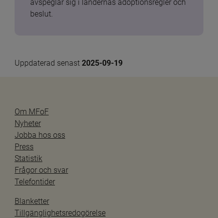
avspeglar sig i ländernas adoptionsregler och 
beslut.
Uppdaterad senast 
2025-09-19
Om MFoF
Nyheter
Jobba hos oss
Press
Statistik
Frågor och svar
Telefontider
Blanketter
Tillgänglighetsredogörelse