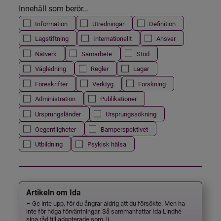
Innehåll som berör...
Information
Utredningar
Definition
Lagstiftning
Internationellt
Ansvar
Nätverk
Samarbete
Stöd
Vägledning
Regler
Lagar
Föreskrifter
Verktyg
Forskning
Administration
Publikationer
Ursprungsländer
Ursprungssökning
Oegentligheter
Barnperspektivet
Utbildning
Psykisk hälsa
Artikeln om Ida
– Ge inte upp, för du ångrar aldrig att du försökte. Men ha
inte för höga förväntningar. Så sammanfattar Ida Lindhé
sina råd till adopterade som, li...