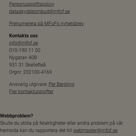
Personuppgiftspolicy
dataskyddsombud@mfof.se
Prenumerera på MFoFs nyhetsbrev
Kontakta oss
info@mfof.se
010-190 11 00
Nygatan 40B
931 31 Skellefteå
Orgnr: 202100-4169
Ansvarig utgivare: 
Per Bergling
Fler kontaktuppgifter
Webbproblem?
Skulle du stöta på felaktigheter eller andra problem på vår 
hemsida kan du rapportera det till 
webmaster@mfof.se