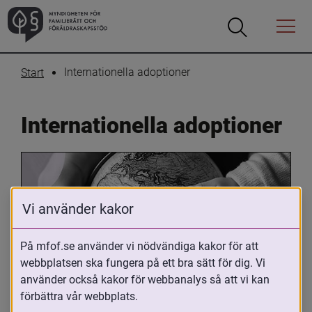
Öppna
Öppna
Menyn
sökrutan
Internationella adoptioner
Start
Internationella adoptioner
Vi använder kakor
På mfof.se använder vi nödvändiga kakor för att
webbplatsen ska fungera på ett bra sätt för dig. Vi
Oavsett om du är adopterad, 
använder också kakor för webbanalys så att vi kan
adoptivförälder eller arbetar med 
förbättra vår webbplats.
internationell adoption så kan du ha 