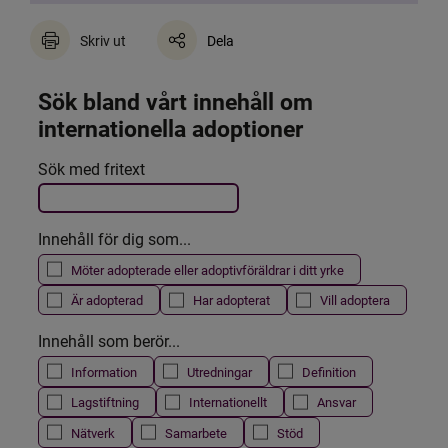
Skriv ut
Dela
Sök bland vårt innehåll om 
internationella adoptioner
Det här formuläret postas automatiskt
Sök med fritext
Filtrera resultatet
Innehåll för dig som...
Möter adopterade eller adoptivföräldrar i ditt yrke
Är adopterad
Har adopterat
Vill adoptera
Innehåll som berör...
Information
Utredningar
Definition
Lagstiftning
Internationellt
Ansvar
Nätverk
Samarbete
Stöd