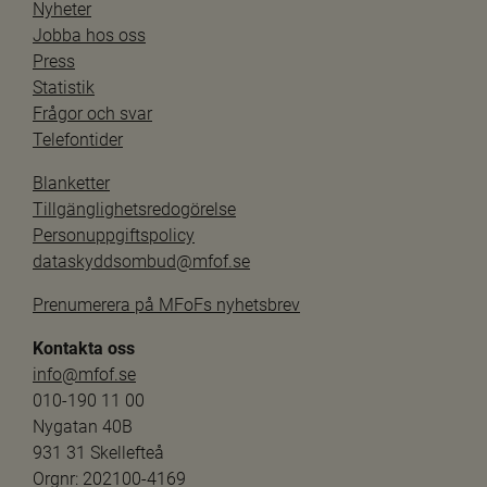
Nyheter
Jobba hos oss
Press
Statistik
Frågor och svar
Telefontider
Blanketter
Tillgänglighetsredogörelse
Personuppgiftspolicy
dataskyddsombud@mfof.se
Prenumerera på MFoFs nyhetsbrev
Kontakta oss
info@mfof.se
010-190 11 00
Nygatan 40B
931 31 Skellefteå
Orgnr: 202100-4169