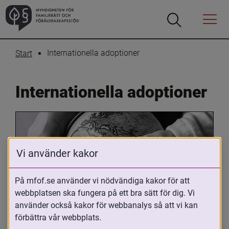
Öppna
Öppna
Menyn
sökrutan
Internationella adoptioner
Start
Internationella adoptioner
Vi använder kakor
På mfof.se använder vi nödvändiga kakor för att
webbplatsen ska fungera på ett bra sätt för dig. Vi
Oavsett om du är adopterad, 
använder också kakor för webbanalys så att vi kan
adoptivförälder eller arbetar med 
förbättra vår webbplats.
internationell adoption så kan du ha 