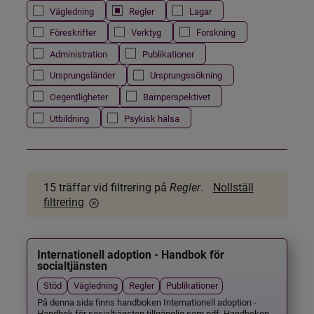
Vägledning
Regler
Lagar
Föreskrifter
Verktyg
Forskning
Administration
Publikationer
Ursprungsländer
Ursprungssökning
Oegentligheter
Barnperspektivet
Utbildning
Psykisk hälsa
15 träffar
vid filtrering på
Regler
.
Nollställ
filtrering
Internationell adoption - Handbok för
socialtjänsten
Stöd
Vägledning
Regler
Publikationer
På denna sida finns handboken Internationell adoption -
Handbok för socialtjänsten tillgänglig som pdf. Handboken