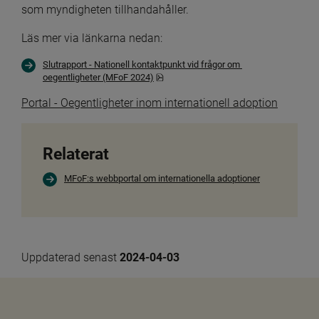
som myndigheten tillhandahåller.
Läs mer via länkarna nedan:
Slutrapport - Nationell kontaktpunkt vid frågor om 
pdf, 323.7 kB, öppnas i nytt fönster.
oegentligheter (MFoF 2024)
Portal - Oegentligheter inom internationell adoption
Relaterat
MFoF:s webbportal om internationella adoptioner
Uppdaterad senast 
2024-04-03