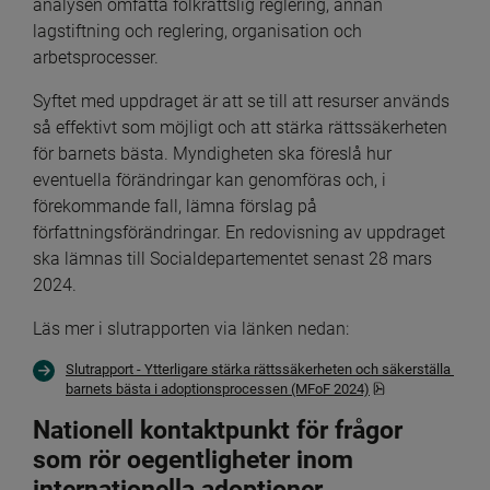
analysen omfatta folkrättslig reglering, annan 
lagstiftning och reglering, organisation och 
arbetsprocesser.
Syftet med uppdraget är att se till att resurser används 
så effektivt som möjligt och att stärka rättssäkerheten 
för barnets bästa. Myndigheten ska föreslå hur 
eventuella förändringar kan genomföras och, i 
förekommande fall, lämna förslag på 
författningsförändringar. En redovisning av uppdraget 
ska lämnas till Socialdepartementet senast 28 mars 
2024.
Läs mer i slutrapporten via länken nedan:
Slutrapport - Ytterligare stärka rättssäkerheten och säkerställa 
pdf, 956.4 kB, öpp
barnets bästa i adoptionsprocessen (MFoF 2024)
Nationell kontaktpunkt för frågor 
som rör oegentligheter inom 
internationella adoptioner