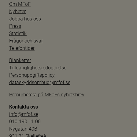
Om MFoF
Nyheter
Jobba hos oss
Press
Statistik
Frågor och svar
Telefontider
Blanketter
Tillgänglighetsredogörelse
Personuppgiftspolicy
dataskyddsombud@mfof.se
Prenumerera på MFoFs nyhetsbrev
Kontakta oss
info@mfof.se
010-190 11 00
Nygatan 40B
931 31 Skellefteå