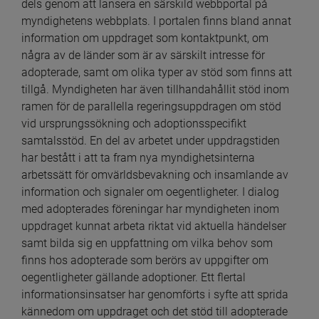
dels genom att lansera en särskild webbportal på 
myndighetens webbplats. I portalen finns bland annat 
information om uppdraget som kontaktpunkt, om 
några av de länder som är av särskilt intresse för 
adopterade, samt om olika typer av stöd som finns att 
tillgå. Myndigheten har även tillhandahållit stöd inom 
ramen för de parallella regeringsuppdragen om stöd 
vid ursprungssökning och adoptionsspecifikt 
samtalsstöd. En del av arbetet under uppdragstiden 
har bestått i att ta fram nya myndighetsinterna 
arbetssätt för omvärldsbevakning och insamlande av 
information och signaler om oegentligheter. I dialog 
med adopterades föreningar har myndigheten inom 
uppdraget kunnat arbeta riktat vid aktuella händelser 
samt bilda sig en uppfattning om vilka behov som 
finns hos adopterade som berörs av uppgifter om 
oegentligheter gällande adoptioner. Ett flertal 
informationsinsatser har genomförts i syfte att sprida 
kännedom om uppdraget och det stöd till adopterade 