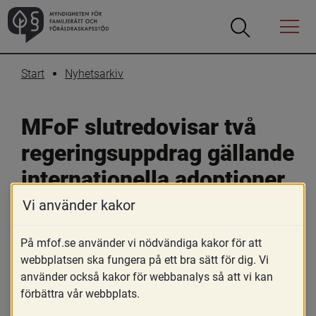
Öppna
Öppna
Menyn
sökrutan
Start
Nyhetsarkiv
MFoF slutredovisar två 
regeringsuppdrag gällande 
internationella adoptioner
Vi använder kakor
3 april 2024
På mfof.se använder vi nödvändiga kakor för att
Skriv ut
Dela
webbplatsen ska fungera på ett bra sätt för dig. Vi
Nu har MFoF slutredovisat ytterligare två 
använder också kakor för webbanalys så att vi kan
förbättra vår webbplats.
regeringsuppdrag som berör 