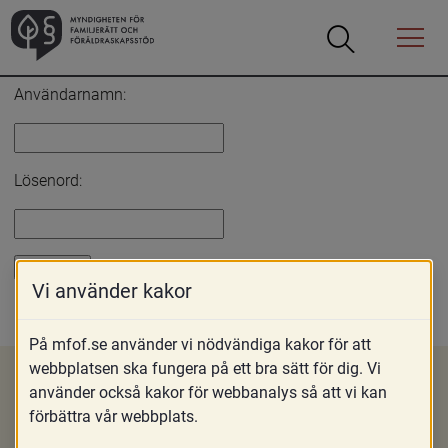
Öppna
Öppna
Menyn
sökrutan
Inloggning
Användarnamn:
Lösenord:
Vi använder kakor
Glömt lösenord?
På mfof.se använder vi nödvändiga kakor för att
webbplatsen ska fungera på ett bra sätt för dig. Vi
använder också kakor för webbanalys så att vi kan
förbättra vår webbplats.
Om MFoF
Nyheter