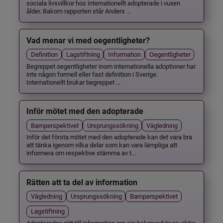
sociala livsvillkor hos internationellt adopterade i vuxen
ålder. Bakom rapporten står Anders ...
Vad menar vi med oegentligheter?
Definition
Lagstiftning
Information
Oegentligheter
Begreppet oegentligheter inom internationella adoptioner har
inte någon formell eller fast definition i Sverige.
Internationellt brukar begreppet ...
Inför mötet med den adopterade
Barnperspektivet
Ursprungssökning
Vägledning
Inför det första mötet med den adopterade kan det vara bra
att tänka igenom vilka delar som kan vara lämpliga att
informera om respektive stämma av t...
Rätten att ta del av information
Vägledning
Ursprungssökning
Barnperspektivet
Lagstiftning
Adopterades rätt till information om sin bakgrund är en viktig