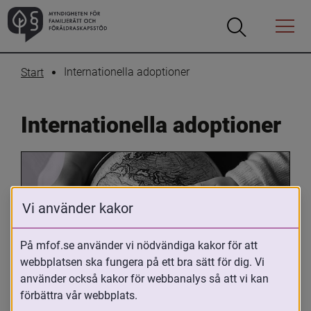
Öppna
Öppna
Menyn
sökrutan
Internationella adoptioner
Start
Internationella adoptioner
Vi använder kakor
På mfof.se använder vi nödvändiga kakor för att
webbplatsen ska fungera på ett bra sätt för dig. Vi
Oavsett om du är adopterad, 
använder också kakor för webbanalys så att vi kan
adoptivförälder eller arbetar med 
förbättra vår webbplats.
internationell adoption så kan du ha 