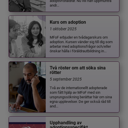
adoptivföräldrar. Nu vill han uppmuntra
andr...
Kurs om adoption
1 oktober 2025
MFoF erbjuder en tvådagarskurs om
adoption. Kursen vänder sig till dig som
arbetar med adoptionsfrågor och/eller
önskar hålla i föräldrautbildning in...
Två röster om att söka sina
rötter
5 september 2025
Två av de internationellt adopterade
som fått hjälp av MFoF med sin
ursprungssökning berättar här om sina
egna upplevelser. De ger också råd till
and...
Upphandling av
adoptionsspecifikt