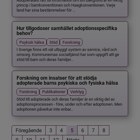
princip i barnkonventionen och Haagkonventionen. Varje
land har sina bestämmelser för ...
Hur tillgodoser samhället adoptionsspecifika
behov?
Psykisk hälsa
Stöd
Forskning
I Sverige finns ett väl utbyggt system av service, vård och
omsorg. Kommunernas socialtjänst har som uppgift att ge
stöd till barn och deras familjer...
Forskning om insatser för att stödja
adopterade barns psykiska och fysiska hälsa
Forskning
Publikationer
Verktyg
Stöd till adopterade och deras familjer är en viktig del av
adoptionsprocessen - före, under och efter adoptionen. Men
adoptionen påverkar inte enbar...
Föregående
3
4
5
6
7
8
9
10
11
12
Nästa