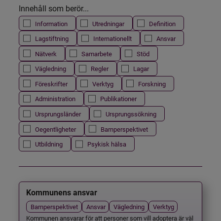
Innehåll som berör...
Information
Utredningar
Definition
Lagstiftning
Internationellt
Ansvar
Nätverk
Samarbete
Stöd
Vägledning
Regler
Lagar
Föreskrifter
Verktyg
Forskning
Administration
Publikationer
Ursprungsländer
Ursprungssökning
Oegentligheter
Barnperspektivet
Utbildning
Psykisk hälsa
Kommunens ansvar
Barnperspektivet
Ansvar
Vägledning
Verktyg
Kommunen ansvarar för att personer som vill adoptera är väl