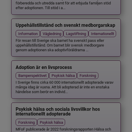
förberedda och utredda samt för att erbjuda familjen stöd
efter adoptionen. Till stöd i a...
Uppehållstillstånd och svenskt medborgarskap
Information
Vägledning
Lagstiftning
Internationellt
För resan till Sverige ska barnet ha svenskt pass eller
uppehållstillstånd. Om barnet blir svensk medborgare
genom adoptionen ska adoptivföräldrarna ...
Adoption är en livsprocess
Barnperspektivet
Psykisk hälsa
Forskning
I Sverige finns cirka 60 000 internationellt adopterade varav
många idag är vuxna. Att bli adopterad är inte en enstaka
händelse som berör en individ...
Psykisk hälsa och sociala livsvillkor hos
internationellt adopterade
Forskning
Psykisk hälsa
MFoF publicerade år 2022 forskningsrapporten Hälsa och