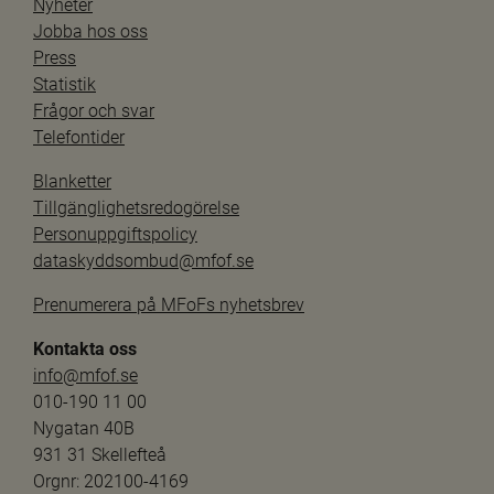
Nyheter
Jobba hos oss
Press
Statistik
Frågor och svar
Telefontider
Blanketter
Tillgänglighetsredogörelse
Personuppgiftspolicy
dataskyddsombud@mfof.se
Prenumerera på MFoFs nyhetsbrev
Kontakta oss
info@mfof.se
010-190 11 00
Nygatan 40B
931 31 Skellefteå
Orgnr: 202100-4169