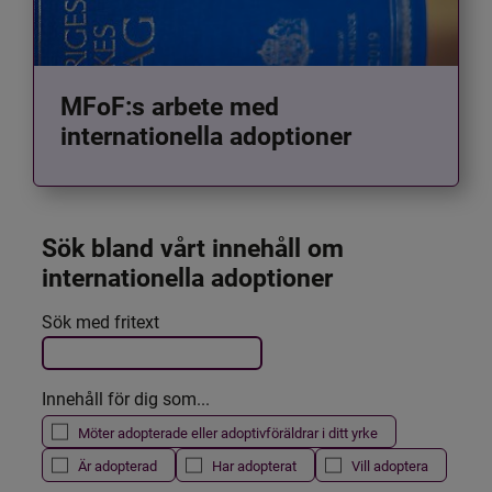
MFoF:s arbete med
internationella adoptioner
Sök bland vårt innehåll om 
internationella adoptioner
Det här formuläret postas automatiskt
Sök med fritext
Filtrera resultatet
Innehåll för dig som...
Möter adopterade eller adoptivföräldrar i ditt yrke
Är adopterad
Har adopterat
Vill adoptera