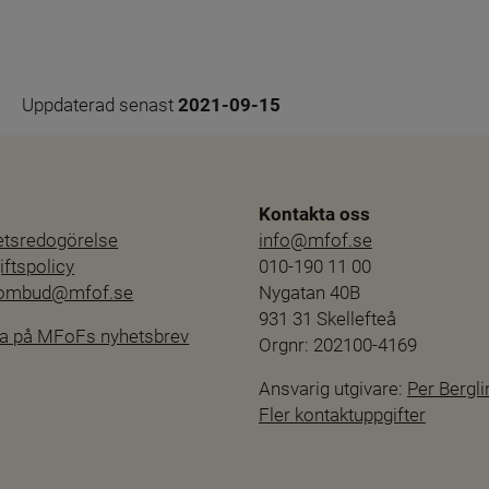
Uppdaterad senast 
2021-09-15
Kontakta oss
hetsredogörelse
info@mfof.se
ftspolicy
010-190 11 00
sombud@mfof.se
Nygatan 40B
931 31 Skellefteå
a på MFoFs nyhetsbrev
Orgnr: 202100-4169
Ansvarig utgivare: 
Per Bergli
Fler kontaktuppgifter