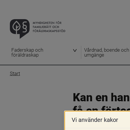
Faderskap och
Vårdnad, boende och
föräldraskap
umgänge
Start
Kan en hand
få en förte
Vi använder kakor
namn?