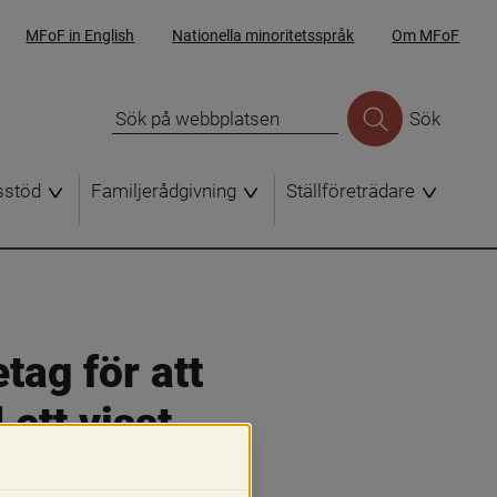
MFoF in English
Nationella minoritetsspråk
Om MFoF
Sök
sstöd
Familjerådgivning
Ställföreträdare
ag för att 
ett visst 