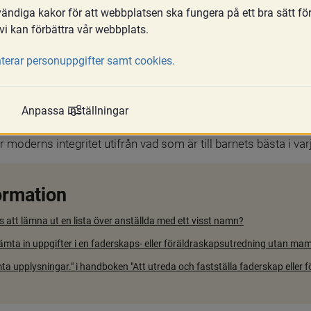
ndiga kakor för att webbplatsen ska fungera på ett bra sätt fö
vi kan förbättra vår webbplats.
terar personuppgifter samt cookies.
tycker till det.
Anpassa inställningar
igt att ta en sådan kontakt trots att modern motsätter sig det.
 sekretesslagen. Socialnämnden måste noggrant väga barnets rät
oderns integritet utifrån vad som är till barnets bästa i varje
ormation
s att lämna ut en lista över anställda med ett visst namn?
mta in uppgifter i en faderskaps- eller föräldraskapsutredning utan 
mta upplysningar." i handboken "Att utreda och fastställa faderskap eller 