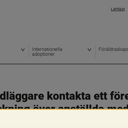
Lättläst
Internationella
Föräldraskap
adoptioner
läggare kontakta ett föret
ckning över anställda med 