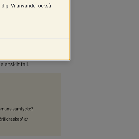
r dig. Vi använder också
 Då sker det med stöd av 10 
t att känna till sitt 
 enskilt fall.
mammans samtycke?
Länk till annan webbplats.
föräldraskap"