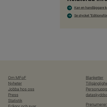
Kan en handläggare kon
Se stycket "Editionsfö
Om MFoF
Blanketter
Nyheter
Tillgänglig
Jobba hos oss
Personuppgi
Press
dataskydd
Statistik
Prenumerer
Frågor och svar