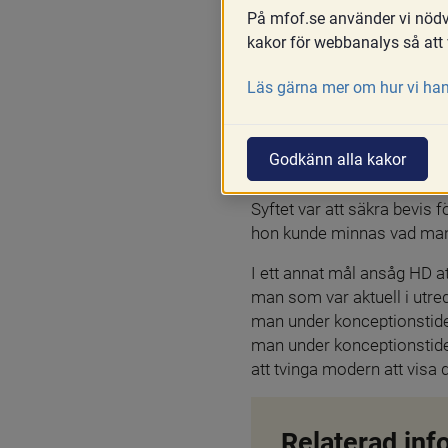
På mfof.se använder vi nödvä
Skriv ut
kakor för webbanalys så att 
Det är möjligt att ansöka 
Läs gärna mer om hur vi han
förvarar och som kan ha bet
rättegångsbalken) och kan g
Godkänn alla kakor
Högsta domstolen (HD) har
födelsetid på sina samtliga
Syftet var att säkra bevis 
hon kunde minnas vad mann
I ett annat mål ansåg HD at
man som var aktuell i utr
man under konceptionstide
man under konceptionstiden
att tvinga modern att visa
Relaterad inf