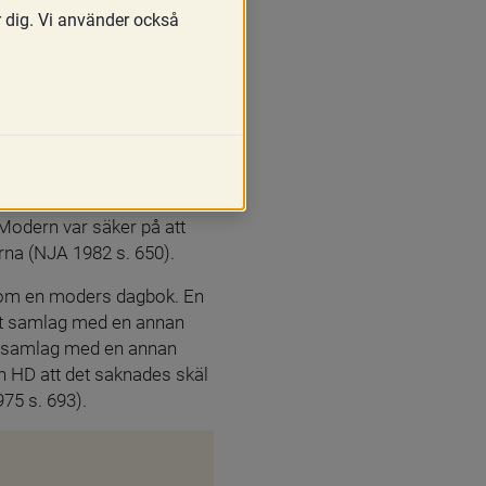
r dig. Vi använder också
e) handlingar som de 
de (38 kap. 2 § 
, hemadress och 
don under en viss tid. 
 Modern var säker på att 
rna (NJA 1982 s. 650).
e om en moders dagbok. En 
ft samlag med en annan 
t samlag med en annan 
 HD att det saknades skäl 
75 s. 693).