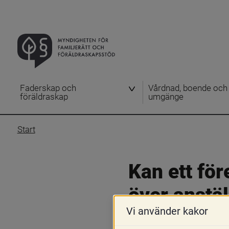
Faderskap och
Vårdnad, boende och
föräldraskap
umgänge
Start
Kan ett för
över anstä
Vi använder kakor
1 september 2017