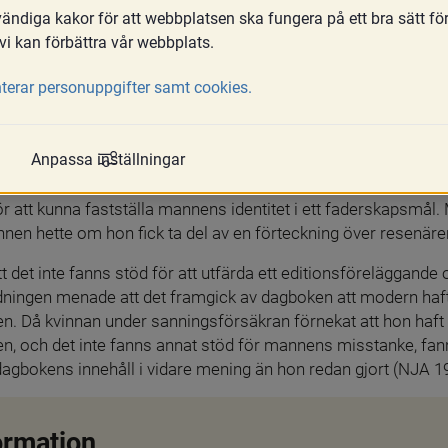
ndiga kakor för att webbplatsen ska fungera på ett bra sätt fö
vi kan förbättra vår webbplats.
om att domstol ska förelägga någon att dela med sig av (föret
terar personuppgifter samt cookies.
ydelse som skriftligt bevis. Det kallas ett editionsföreläggan
älla privatpersoner, bolag eller andra privaträttsliga subjekt.
Anpassa inställningar
 förelagt ett resebolag att dela handlingar som visade namn
 manliga resenärer som varit inbokade på ett visst hotell i Lon
för att kunna fastställa mannens identitet i ett faderskapsmål.
en hette om hon fick ta del av en förteckning över resenäre
t det inte fanns stöd för att utfärda ett editionsföreläggand
edningen menade att det framgick av dagboken att modern ha
n. Då kvinnan under sanningsförsäkran förnekat att hon haf
, och det inte fanns annat stöd för mannens misstanke, fann
 dagbokens innehåll i vidare mening än hon redan gjort (NJA 19
ormation