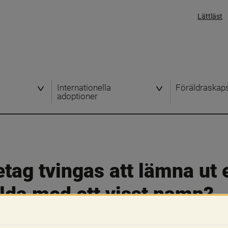
Lättläst
Internationella
Föräldraskap
adoptioner
etag tvingas att lämna ut e
llda med ett visst namn?