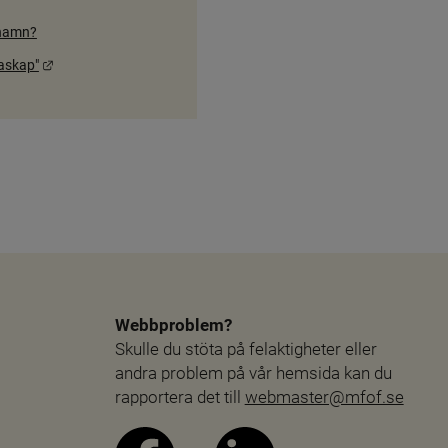
 namn?
Länk till annan webbplats.
raskap"
Webbproblem?
Skulle du stöta på felaktigheter eller 
andra problem på vår hemsida kan du 
rapportera det till 
webmaster@mfof.se