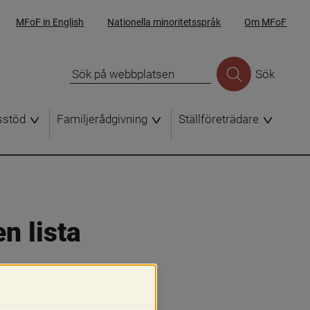
MFoF in English
Nationella minoritetsspråk
Om MFoF
Sök
sstöd
Familjerådgivning
Ställföreträdare
n lista 