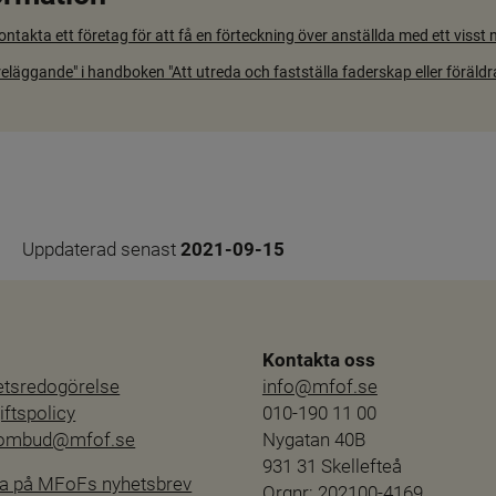
takta ett företag för att få en förteckning över anställda med ett visst
reläggande" i handboken "Att utreda och fastställa faderskap eller föräld
Uppdaterad senast 
2021-09-15
Kontakta oss
hetsredogörelse
info@mfof.se
ftspolicy
010-190 11 00
sombud@mfof.se
Nygatan 40B
931 31 Skellefteå
a på MFoFs nyhetsbrev
Orgnr: 202100-4169