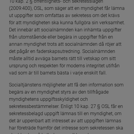
10 kap. 2 § offentlighets- och sekretesslagen 
(2009:400), OSL, som säger att en myndighet får lämna 
ut uppgifter som omfattas av sekretess om det krävs 
för att myndigheten ska kunna fullgöra sin verksamhet. 
Det innebär att socialnämnden kan inhämta uppgifter 
från utomstående eller begära in uppgifter från en 
annan myndighet trots att socialnämnden då röjer att 
det pågår en faderskapsutredning. Socialnämnden 
måste alltid avväga barnets rätt till vetskap om sitt 
ursprung och respekten för moderns integritet utifrån 
vad som är till barnets bästa i varje enskilt fall.
Socialtjänstens möjligheter att få den information som 
begärs av en myndighet styrs av den tillfrågade 
myndighetens uppgiftsskyldighet och 
sekretessbestämmelser. Enligt 10 kap. 27 § OSL får en 
sekretessbelagd uppgift lämnas till en myndighet, om 
det är uppenbart att intresset av att uppgiften lämnas 
har företräde framför det intresse som sekretessen ska 