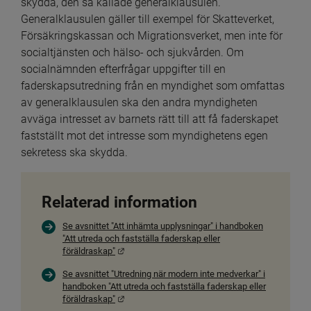
skydda, den så kallade generalklausulen. 
Generalklausulen gäller till exempel för Skatteverket, 
Försäkringskassan och Migrationsverket, men inte för 
socialtjänsten och hälso- och sjukvården. Om 
socialnämnden efterfrågar uppgifter till en 
faderskapsutredning från en myndighet som omfattas 
av generalklausulen ska den andra myndigheten 
avväga intresset av barnets rätt till att få faderskapet 
fastställt mot det intresse som myndighetens egen 
sekretess ska skydda.
Relaterad information
Se avsnittet "Att inhämta upplysningar" i handboken
"Att utreda och fastställa faderskap eller
Länk till annan webbplats.
föräldraskap"
Se avsnittet "Utredning när modern inte medverkar" i
handboken "Att utreda och fastställa faderskap eller
Länk till annan webbplats.
föräldraskap"