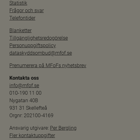
Statistik
Frågor och svar
Telefontider
Blanketter
Tillgänglighetsredogörelse
Personuppgiftspolicy
dataskyddsombud@mfof.se
Prenumerera på MFoFs nyhetsbrev
Kontakta oss
info@mfof.se
010-190 11 00
Nygatan 40B
931 31 Skellefteå
Orgnr: 202100-4169
Ansvarig utgivare: 
Per Bergling
Fler kontaktuppgifter