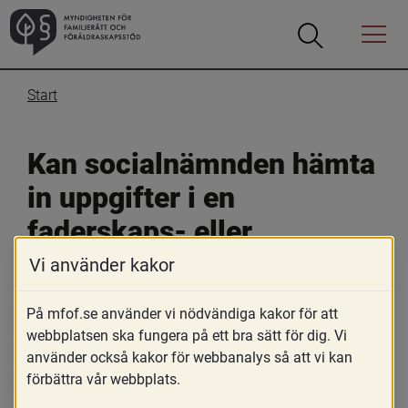
Öppna
Öppna
Menyn
sökrutan
Start
Kan socialnämnden hämta 
in uppgifter i en 
faderskaps- eller 
föräldraskapsutredning 
Vi använder kakor
utan mammans 
På mfof.se använder vi nödvändiga kakor för att
samtycke?
webbplatsen ska fungera på ett bra sätt för dig. Vi
använder också kakor för webbanalys så att vi kan
förbättra vår webbplats.
24 februari 2017