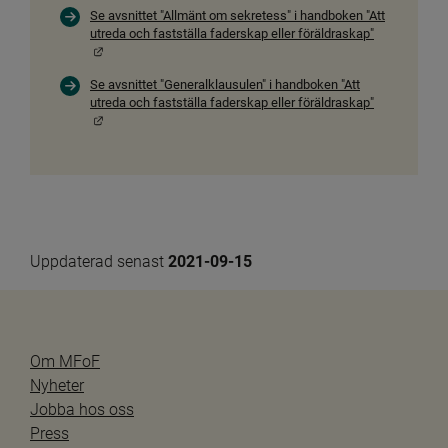
Se avsnittet "Allmänt om sekretess" i handboken "Att
utreda och fastställa faderskap eller föräldraskap"
Länk till annan webbplats.
Se avsnittet "Generalklausulen" i handboken "Att
utreda och fastställa faderskap eller föräldraskap"
Länk till annan webbplats.
Uppdaterad senast 
2021-09-15
Om MFoF
Nyheter
Jobba hos oss
Press