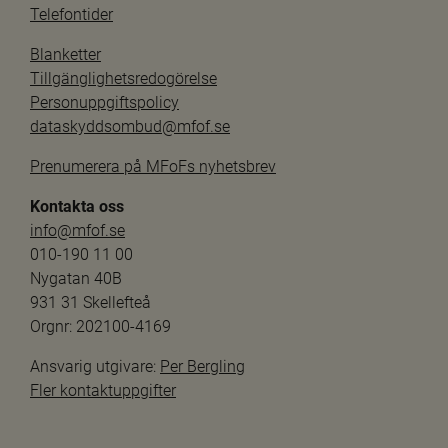
Telefontider
Blanketter
Tillgänglighetsredogörelse
Personuppgiftspolicy
dataskyddsombud@mfof.se
Prenumerera på MFoFs nyhetsbrev
Kontakta oss
info@mfof.se
010-190 11 00
Nygatan 40B
931 31 Skellefteå
Orgnr: 202100-4169
Ansvarig utgivare: 
Per Bergling
Fler kontaktuppgifter