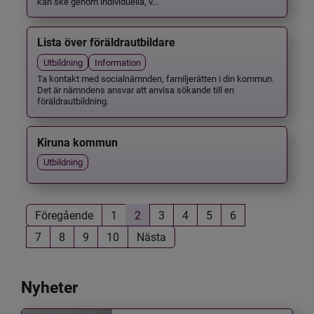
kan ske genom individuella, v...
Lista över föräldrautbildare
Utbildning
Information
Ta kontakt med socialnämnden, familjerätten i din kommun.
Det är nämndens ansvar att anvisa sökande till en
föräldrautbildning.
Kiruna kommun
Utbildning
Föregående
1
2
3
4
5
6
7
8
9
10
Nästa
Nyheter