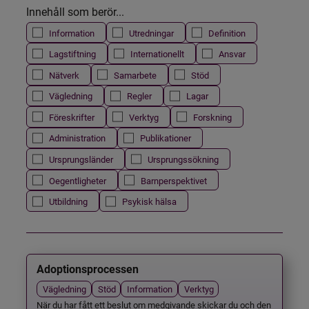
Innehåll som berör...
Information
Utredningar
Definition
Lagstiftning
Internationellt
Ansvar
Nätverk
Samarbete
Stöd
Vägledning
Regler
Lagar
Föreskrifter
Verktyg
Forskning
Administration
Publikationer
Ursprungsländer
Ursprungssökning
Oegentligheter
Barnperspektivet
Utbildning
Psykisk hälsa
Adoptionsprocessen
Vägledning
Stöd
Information
Verktyg
När du har fått ett beslut om medgivande skickar du och den