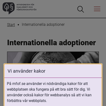
Öppna
Öppna
Menyn
sökrutan
Internationella adoptioner
Start
Internationella adoptioner
Vi använder kakor
På mfof.se använder vi nödvändiga kakor för att
webbplatsen ska fungera på ett bra sätt för dig. Vi
Oavsett om du är adopterad, 
använder också kakor för webbanalys så att vi kan
adoptivförälder eller arbetar med 
förbättra vår webbplats.
internationell adoption så kan du ha 