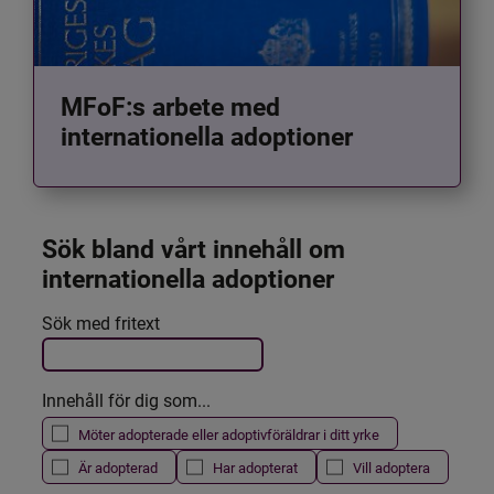
MFoF:s arbete med
internationella adoptioner
Sök bland vårt innehåll om 
internationella adoptioner
Det här formuläret postas automatiskt
Sök med fritext
Filtrera resultatet
Innehåll för dig som...
Möter adopterade eller adoptivföräldrar i ditt yrke
Är adopterad
Har adopterat
Vill adoptera