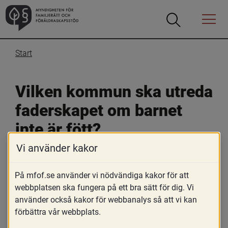
Öppna
Öppna
Menyn
sökrutan
Start
Vilken kommun ska utreda 
faderskapet om barnet 
inte är fött?
Vi använder kakor
9 januari 2020
På mfof.se använder vi nödvändiga kakor för att
Skriv ut
webbplatsen ska fungera på ett bra sätt för dig. Vi
Om en faderskapsutredning inleds före ett barns 
använder också kakor för webbanalys så att vi kan
födelse, bör socialnämnden i den kommun där modern 
förbättra vår webbplats.
är folkbokförd ansvara för utredningen, HSLF-FS 