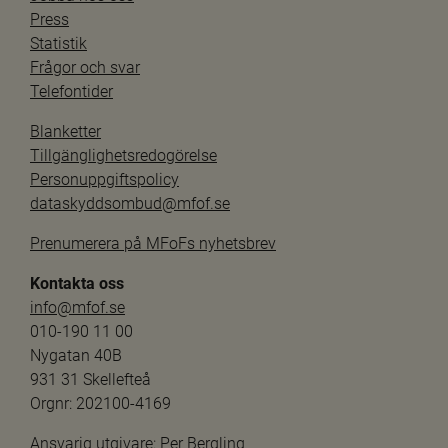
Press
Statistik
Frågor och svar
Telefontider
Blanketter
Tillgänglighetsredogörelse
Personuppgiftspolicy
dataskyddsombud@mfof.se
Prenumerera på MFoFs nyhetsbrev
Kontakta oss
info@mfof.se
010-190 11 00
Nygatan 40B
931 31 Skellefteå
Orgnr: 202100-4169
Ansvarig utgivare: 
Per Bergling