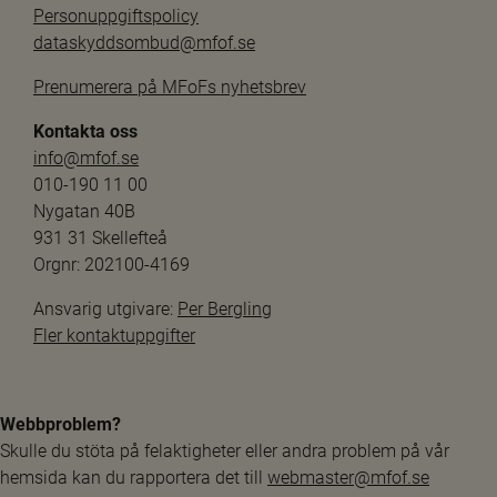
Personuppgiftspolicy
dataskyddsombud@mfof.se
Prenumerera på MFoFs nyhetsbrev
Kontakta oss
info@mfof.se
010-190 11 00
Nygatan 40B
931 31 Skellefteå
Orgnr: 202100-4169
Ansvarig utgivare: 
Per Bergling
Fler kontaktuppgifter
Webbproblem?
Skulle du stöta på felaktigheter eller andra problem på vår 
hemsida kan du rapportera det till 
webmaster@mfof.se