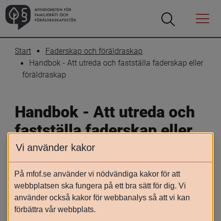
Öppna
Öppna
Menyn
sökrutan
Start
Faderskap och föräldraskap
Handbok - Att utreda och fastställa faderskap eller 
föräldraskap
Handbok - Att utreda och 
fastställa faderskap eller 
föräldraskap
Vi använder kakor
Pdf:en är sökbar (öppna filen och tryck 
På mfof.se använder vi nödvändiga kakor för att
webbplatsen ska fungera på ett bra sätt för dig. Vi
ctrl+F på ditt tangentbord för att få upp 
använder också kakor för webbanalys så att vi kan
sökrutan. Ange sedan det ord du söker). 
förbättra vår webbplats.
Självklart kan den även skrivas ut. Av 