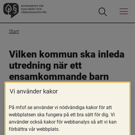
Öppna
Öppna
Menyn
sökrutan
Start
Vilken kommun ska inleda 
utredning när ett 
ensamkommande barn 
inte är folkbokfört?
Vi använder kakor
20 december 2019
På mfof.se använder vi nödvändiga kakor för att
webbplatsen ska fungera på ett bra sätt för dig. Vi
Skriv ut
använder också kakor för webbanalys så att vi kan
Av Myndigheten för familjerätt och föräldraskapsstöds 
förbättra vår webbplats.