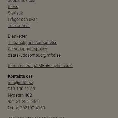
Jobba hos oss
Press
Statistik
Frågor och svar
Telefontider
Blanketter
Tillgänglighetsredogörelse
Personuppgiftspolicy
dataskyddsombud@mfof.se
Prenumerera på MFoFs nyhetsbrev
Kontakta oss
info@mfof.se
010-190 11 00
Nygatan 40B
931 31 Skellefteå
Orgnr: 202100-4169