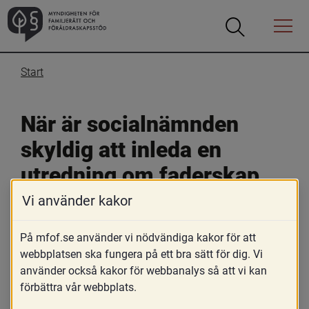
Öppna
Öppna
Menyn
sökrutan
Start
När är socialnämnden 
skyldig att inleda en 
utredning om faderskap 
eller föräldraskap?
Vi använder kakor
På mfof.se använder vi nödvändiga kakor för att
25 oktober 2019
webbplatsen ska fungera på ett bra sätt för dig. Vi
Skriv ut
använder också kakor för webbanalys så att vi kan
förbättra vår webbplats.
Enligt 2 kap. 1 § FB är socialnämnden skyldig att 