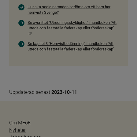
Hur ska socialnämnden bedöma om ett barn har
hemvist i Sverige?
Se avsnittet "Utredningsskyldighet" i handboken "Att
utreda och fastställa faderskap eller föräldraskap"
Länk till annan webbplats.
Se kapitel 3 "Hemvistbedömning" i handboken "Att
utreda och fastställa faderskap eller föräldraskap"
Uppdaterad senast 
2023-10-11
Om MFoF
Nyheter