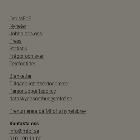
Om MFoF
Nyheter
Jobba hos oss
Press
Statistik
Frågor och svar
Telefontider
Blanketter
Tillgänglighetsredogörelse
Personuppgiftspolicy
dataskyddsombud@mfof.se
Prenumerera på MFoFs nyhetsbrev
Kontakta oss
info@mfof.se
010-190 11 00