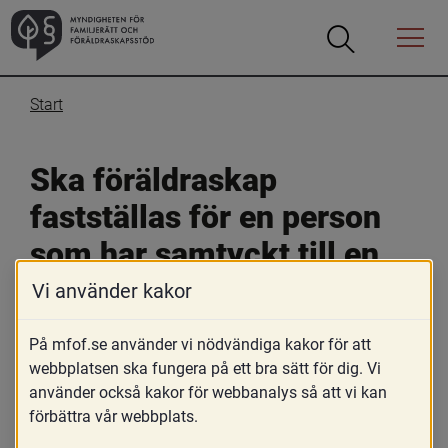
Öppna
Öppna
Menyn
sökrutan
Start
Ska föräldraskap 
fastställas för en person 
som har samtyckt till en 
assisterad befruktning 
Vi använder kakor
trots att de inte var 
På mfof.se använder vi nödvändiga kakor för att
sambor vid 
webbplatsen ska fungera på ett bra sätt för dig. Vi
använder också kakor för webbanalys så att vi kan
befruktningstillfället?
förbättra vår webbplats.