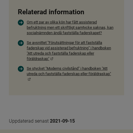
Relaterad information
Om ett par av olika kön har fått assisterad
befruktning men ett skriftligt samtycke saknas, kan
socialnämnden ändå fastställa faderskapet?
Se avsnittet "Förutsättningar för att fastställa
faderskap vid assisterad befruktning" i handboken
"Att utreda och fastställa faderskap eller
Länk till annan webbplats.
föräldraskap"
Se stycket "Moderns civilstånd" i handboken "Att
utreda och fastställa faderskap eller föräldraskap"
Länk till annan webbplats.
Uppdaterad senast 
2021-09-15