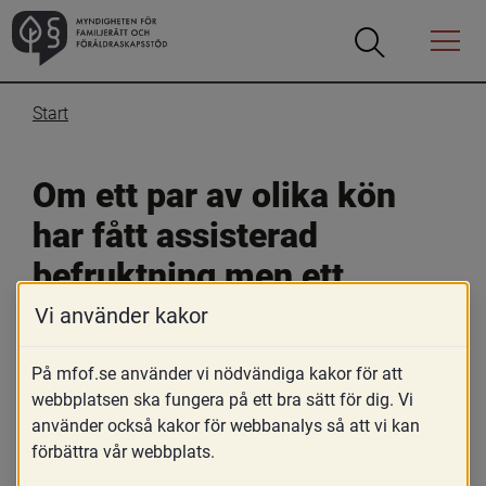
Öppna
Öppna
Menyn
sökrutan
Start
Om ett par av olika kön 
har fått assisterad 
befruktning men ett 
skriftligt samtycke 
Vi använder kakor
saknas, kan 
På mfof.se använder vi nödvändiga kakor för att
socialnämnden ändå 
webbplatsen ska fungera på ett bra sätt för dig. Vi
använder också kakor för webbanalys så att vi kan
fastställa faderskapet?
förbättra vår webbplats.