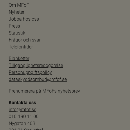
Om MFoF
Nyheter
Jobba hos oss
Press
Statistik
Frågor och svar
Telefontider
Blanketter
Tillgänglighetsredogörelse
Personuppgiftspolicy
dataskyddsombud@mfof.se
Prenumerera på MFoFs nyhetsbrev
Kontakta oss
info@mfof.se
010-190 11 00
Nygatan 40B