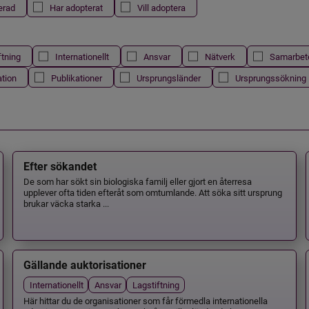
erad
Har adopterat
Vill adoptera
ftning
Internationellt
Ansvar
Nätverk
Samarbet
ation
Publikationer
Ursprungsländer
Ursprungssökning
Efter sökandet
De som har sökt sin biologiska familj eller gjort en återresa
upplever ofta tiden efteråt som omtumlande. Att söka sitt ursprung
brukar väcka starka ...
Gällande auktorisationer
Internationellt
Ansvar
Lagstiftning
Här hittar du de organisationer som får förmedla internationella