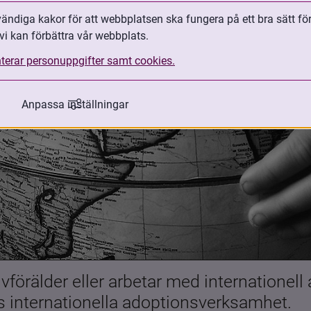
ndiga kakor för att webbplatsen ska fungera på ett bra sätt fö
vi kan förbättra vår webbplats.
terar personuppgifter samt cookies.
Anpassa inställningar
förälder eller arbetar med internationell
es internationella adoptionsverksamhet.