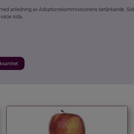
n med anledning av Adoptionskommissionens betänkande. Sido
varje sida.
erksamhet