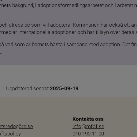
barnets bakgrund, i adoptionsförmedlingsarbetet och i arbetet
och utreda de som vill adoptera. Kommunen har också ett ansv
medlar internationella adoptioner och har tillsyn över deras 
 på vad som är barnets bästa i samband med adoption. Det finn
.
Uppdaterad senast 
2025-09-19
Kontakta oss
hetsredogörelse
info@mfof.se
ftspolicy
010-190 11 00