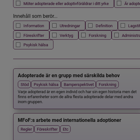
Möter adopterade eller adoptivföräldrar i ditt yrke
Är adopt
Innehåll som berör...
Information
Utredningar
Definition
Lagsti
Föreskrifter
Verktyg
Forskning
Administr
Psykisk hälsa
Adopterade är en grupp med särskilda behov
Stöd
Psykisk hälsa
Barnperspektivet
Forskning
Varje adopterad är en egen individ och har sin egen historia men det
finns erfarenheter som de allra flesta adopterade delar med andra
inom gruppen.
MFoF:s arbete med internationella adoptioner
Regler
Föreskrifter
Etc