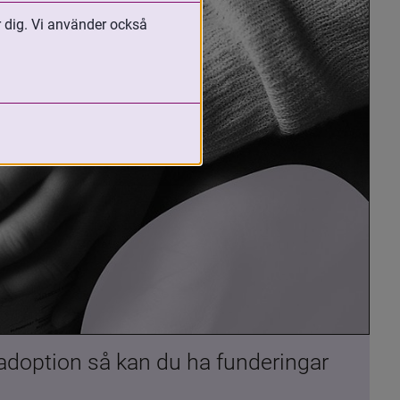
r dig. Vi använder också
 adoption så kan du ha funderingar 