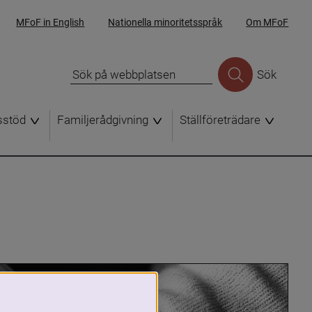
MFoF in English
Nationella minoritetsspråk
Om MFoF
Sök
sstöd
Familjerådgivning
Ställföreträdare