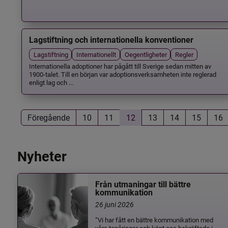
Lagstiftning och internationella konventioner
Lagstiftning
Internationellt
Oegentligheter
Regler
Internationella adoptioner har pågått till Sverige sedan mitten av
1900-talet. Till en början var adoptionsverksamheten inte reglerad
enligt lag och ...
Föregående
10
11
12
13
14
15
16
Nyheter
Från utmaningar till bättre
kommunikation
26 juni 2026
”Vi har fått en bättre kommunikation med
våra tonåringar och känt oss bekräftade i