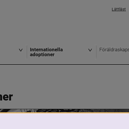
Lättläst
Internationella
Föräldraskap
adoptioner
ner