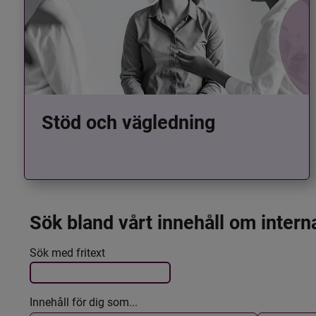
Stöd och vägledning
Sök bland vårt innehåll om intern
Det här formuläret postas automatiskt
Filtrera resultatet
Sök med fritext
Innehåll för dig som...