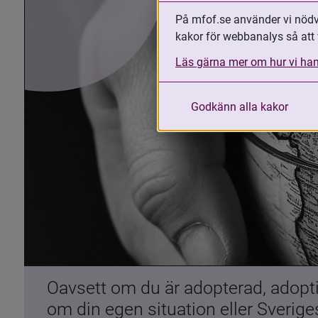
På mfof.se använder vi nödvä
kakor för webbanalys så att 
Läs gärna mer om hur vi han
Godkänn alla kakor
Oavsett om du är adopterad, adoptiv
om din egen situation eller Sverig