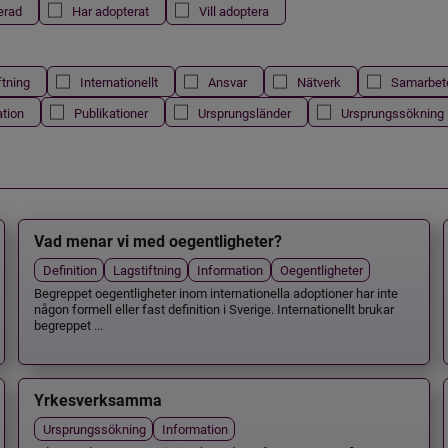
erad
Har adopterat
Vill adoptera
ftning
Internationellt
Ansvar
Nätverk
Samarbet
ation
Publikationer
Ursprungsländer
Ursprungssökning
Vad menar vi med oegentligheter?
Definition
Lagstiftning
Information
Oegentligheter
Begreppet oegentligheter inom internationella adoptioner har inte
någon formell eller fast definition i Sverige. Internationellt brukar
begreppet ...
Yrkesverksamma
Ursprungssökning
Information