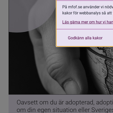
På mfof.se använder vi nödvä
kakor för webbanalys så att 
Läs gärna mer om hur vi han
Godkänn alla kakor
Oavsett om du är adopterad, adoptiv
om din egen situation eller Sverig