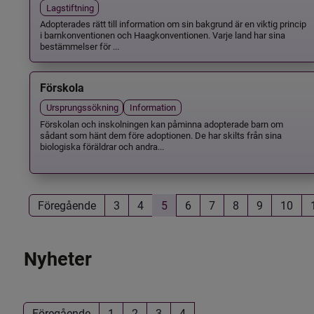
Lagstiftning
Adopterades rätt till information om sin bakgrund är en viktig princip
i barnkonventionen och Haagkonventionen. Varje land har sina
bestämmelser för ...
Förskola
Ursprungssökning
Information
Förskolan och inskolningen kan påminna adopterade barn om
sådant som hänt dem före adoptionen. De har skilts från sina
biologiska föräldrar och andra...
Föregående
3
4
5
6
7
8
9
10
Nyheter
Föregående
1
2
3
4