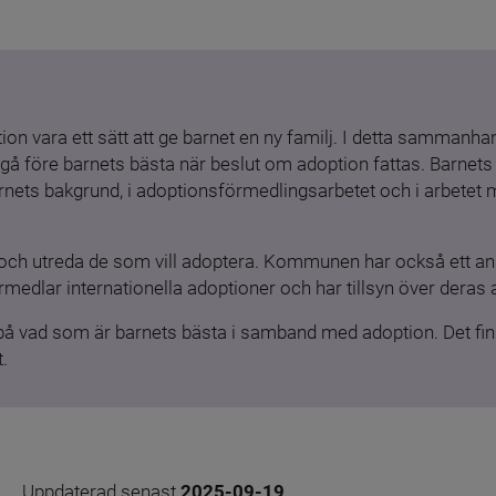
ion vara ett sätt att ge barnet en ny familj. I detta sammanhang
gå före barnets bästa när beslut om adoption fattas. Barnets b
barnets bakgrund, i adoptionsförmedlingsarbetet och i arbetet
och utreda de som vill adoptera. Kommunen har också ett ansv
medlar internationella adoptioner och har tillsyn över deras 
 på vad som är barnets bästa i samband med adoption. Det finn
.
Uppdaterad senast 
2025-09-19