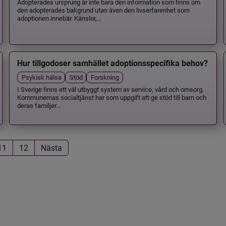
Adopterades ursprung är inte bara den information som finns om
den adopterades bakgrund utan även den livserfarenhet som
adoptionen innebär. Känslor,...
Hur tillgodoser samhället adoptionsspecifika behov?
Psykisk hälsa
Stöd
Forskning
I Sverige finns ett väl utbyggt system av service, vård och omsorg.
Kommunernas socialtjänst har som uppgift att ge stöd till barn och
deras familjer...
11
12
Nästa