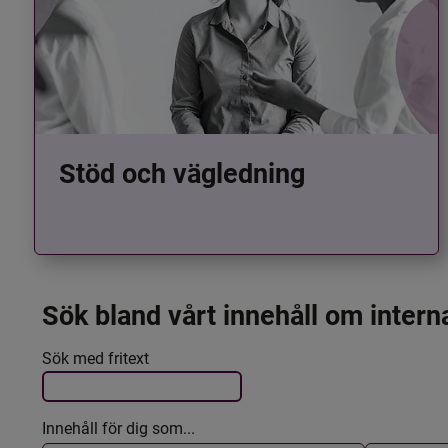
Stöd och vägledning
Sök bland vårt innehåll om intern
Det här formuläret postas automatiskt
Filtrera resultatet
Sök med fritext
Innehåll för dig som...