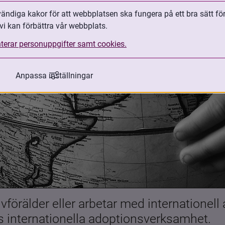
ndiga kakor för att webbplatsen ska fungera på ett bra sätt fö
vi kan förbättra vår webbplats.
terar personuppgifter samt cookies.
Anpassa inställningar
förälder eller arbetar med internationell
es internationella adoptionsverksamhet.