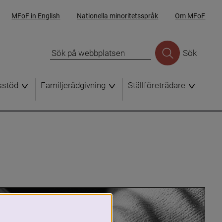
MFoF in English
Nationella minoritetsspråk
Om MFoF
Sök
sstöd
Familjerådgivning
Ställföreträdare