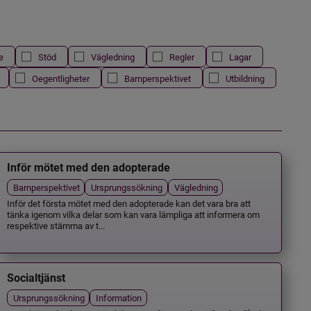
e
Stöd
Vägledning
Regler
Lagar
Oegentligheter
Barnperspektivet
Utbildning
Inför mötet med den adopterade
Barnperspektivet
Ursprungssökning
Vägledning
Inför det första mötet med den adopterade kan det vara bra att
tänka igenom vilka delar som kan vara lämpliga att informera om
respektive stämma av t...
Socialtjänst
Ursprungssökning
Information