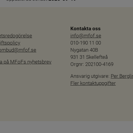
Kontakta oss
hetsredogörelse
info@mfof.se
ftspolicy
010-190 11 00
sombud@mfof.se
Nygatan 40B
931 31 Skellefteå
a på MFoFs nyhetsbrev
Orgnr: 202100-4169
Ansvarig utgivare: 
Per Bergli
Fler kontaktuppgifter