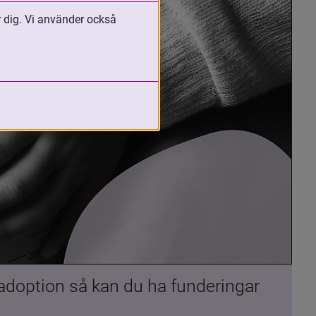
r dig. Vi använder också
 adoption så kan du ha funderingar 