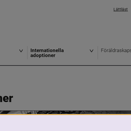
Lättläst
Internationella
Föräldraskap
adoptioner
ner