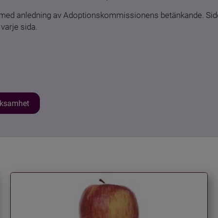
n med anledning av Adoptionskommissionens betänkande. Sido
varje sida.
erksamhet