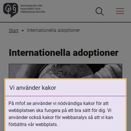
Öppna
Öppna
Menyn
sökrutan
Internationella adoptioner
Start
Internationella adoptioner
Vi använder kakor
På mfof.se använder vi nödvändiga kakor för att
webbplatsen ska fungera på ett bra sätt för dig. Vi
Oavsett om du är adopterad, 
använder också kakor för webbanalys så att vi kan
adoptivförälder eller arbetar med 
förbättra vår webbplats.
internationell adoption så kan du ha 