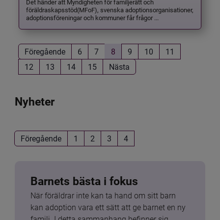
Det händer att Myndigheten för familjerätt och
föräldraskapsstöd(MFoF), svenska adoptionsorganisationer,
adoptionsföreningar och kommuner får frågor ...
Föregående
6
7
8
9
10
11
12
13
14
15
Nästa
Nyheter
Föregående
1
2
3
4
Barnets bästa i fokus
När föräldrar inte kan ta hand om sitt barn 
kan adoption vara ett sätt att ge barnet en ny 
familj. I detta sammanhang befinner sig 