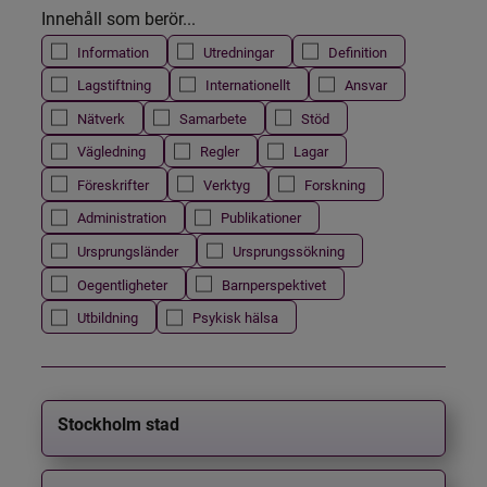
Innehåll som berör...
Information
Utredningar
Definition
Lagstiftning
Internationellt
Ansvar
Nätverk
Samarbete
Stöd
Vägledning
Regler
Lagar
Föreskrifter
Verktyg
Forskning
Administration
Publikationer
Ursprungsländer
Ursprungssökning
Oegentligheter
Barnperspektivet
Utbildning
Psykisk hälsa
Stockholm stad