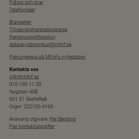
Frågor och svar
Telefontider
Blanketter
Tillgänglighetsredogörelse
Personuppgiftspolicy
dataskyddsombud@mfof.se
Prenumerera på MFoFs nyhetsbrev
Kontakta oss
info@mfof.se
010-190 11 00
Nygatan 40B
931 31 Skellefteå
Orgnr: 202100-4169
Ansvarig utgivare: 
Per Bergling
Fler kontaktuppgifter