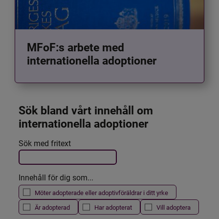
MFoF:s arbete med
internationella adoptioner
Sök bland vårt innehåll om 
internationella adoptioner
Det här formuläret postas automatiskt
Sök med fritext
Filtrera resultatet
Innehåll för dig som...
Möter adopterade eller adoptivföräldrar i ditt yrke
Är adopterad
Har adopterat
Vill adoptera