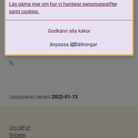
verkar
Läs gärna mer om hur vi hanterar personuppgifter
Stockholm
samt cookies.
Ansvarig kontaktperson
Godkänn alla kakor
Joanna Olofsson
Kontaktuppgifter
Anpassa inställningar
joanna.olofsson@gmail.com
.
Uppdaterad senast 
2022-01-13
Om MFoF
Nyheter