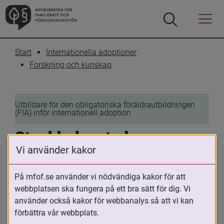
Öppna
Öppna
Menyn
sökrutan
Start
Internationella adoptioner
Forskning och kunskap
Utbildare för den obligatoriska föräldrautbildningen 
(FIA) inför internationell adoption
Stockholm stad
Vi använder kakor
13 januari 2022
På mfof.se använder vi nödvändiga kakor för att
Skriv ut
Dela
webbplatsen ska fungera på ett bra sätt för dig. Vi
använder också kakor för webbanalys så att vi kan
Geografiskt område där utbildaren 
förbättra vår webbplats.