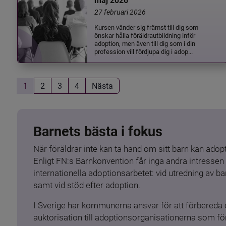
maj 2026
27 februari 2026
Kursen vänder sig främst till dig som
önskar hålla föräldrautbildning inför
adoption, men även till dig som i din
profession vill fördjupa dig i adop...
1
2
3
4
Nästa
Barnets bästa i fokus
När föräldrar inte kan ta hand om sitt barn kan adopt
Enligt FN:s Barnkonvention får inga andra intressen 
internationella adoptionsarbetet: vid utredning av 
samt vid stöd efter adoption.
I Sverige har kommunerna ansvar för att förbereda 
auktorisation till adoptionsorganisationerna som för