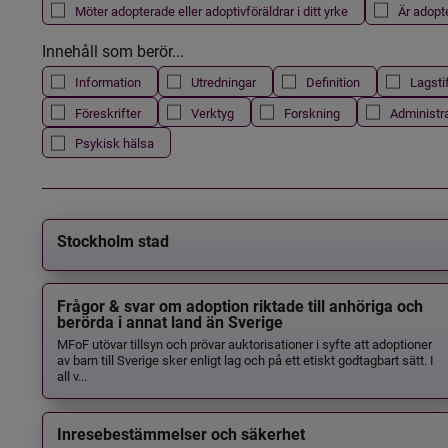
Möter adopterade eller adoptivföräldrar i ditt yrke
Är adopt
Innehåll som berör...
Information
Utredningar
Definition
Lagsti
Föreskrifter
Verktyg
Forskning
Administr
Psykisk hälsa
Stockholm stad
Frågor & svar om adoption riktade till anhöriga och
berörda i annat land än Sverige
MFoF utövar tillsyn och prövar auktorisationer i syfte att adoptioner
av barn till Sverige sker enligt lag och på ett etiskt godtagbart sätt. I
all v...
Inresebestämmelser och säkerhet