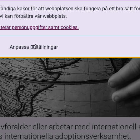
ndiga kakor för att webbplatsen ska fungera på ett bra sätt fö
vi kan förbättra vår webbplats.
terar personuppgifter samt cookies.
Anpassa inställningar
förälder eller arbetar med internationell
es internationella adoptionsverksamhet.