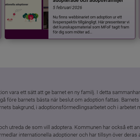
adopterade och adoptivfamiljer
5 februari 2026
Nu finns webbinariet om adoption ur ett
livsperspektiv tillgängligt. Här presenterar vi
det kunskapsmaterial som MFoF tagit fram
för dig som möter ad...
ion vara ett sätt att ge barnet en ny familj. I detta sammanhang
gå före barnets bästa när beslut om adoption fattas. Barnets b
barnets bakgrund, i adoptionsförmedlingsarbetet och i arbetet
och utreda de som vill adoptera. Kommunen har också ett ansv
medlar internationella adoptioner och har tillsyn över deras 