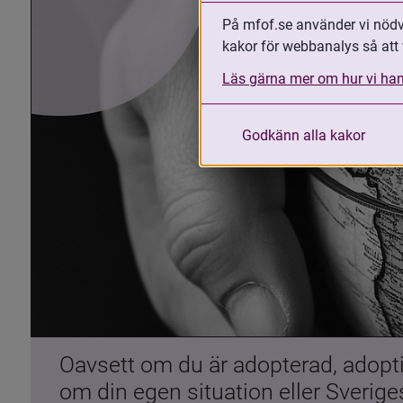
På mfof.se använder vi nödvä
kakor för webbanalys så att 
Läs gärna mer om hur vi han
Godkänn alla kakor
Oavsett om du är adopterad, adoptiv
om din egen situation eller Sverig