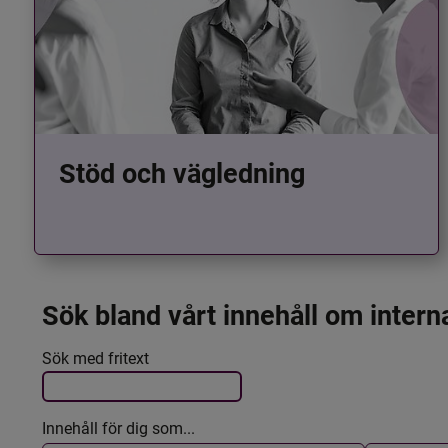
Stöd och vägledning
Sök bland vårt innehåll om intern
Det här formuläret postas automatiskt
Filtrera resultatet
Sök med fritext
Innehåll för dig som...