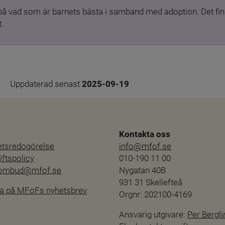
 på vad som är barnets bästa i samband med adoption. Det finn
.
Uppdaterad senast 
2025-09-19
Kontakta oss
hetsredogörelse
info@mfof.se
ftspolicy
010-190 11 00
sombud@mfof.se
Nygatan 40B
931 31 Skellefteå
a på MFoFs nyhetsbrev
Orgnr: 202100-4169
Ansvarig utgivare: 
Per Bergli