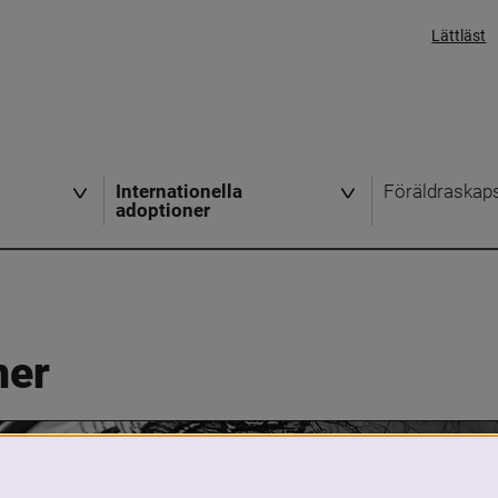
Lättläst
Internationella
Föräldraskap
adoptioner
ner