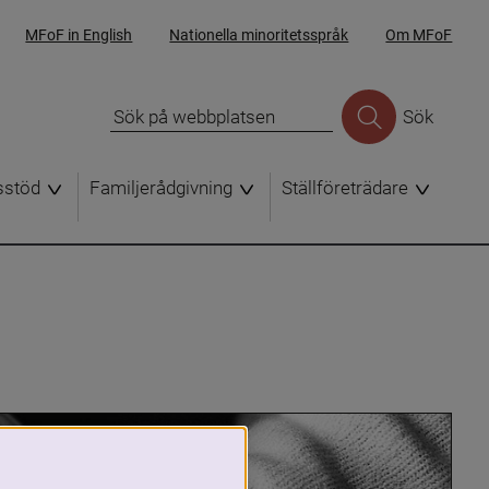
MFoF in English
Nationella minoritetsspråk
Om MFoF
Sök
sstöd
Familjerådgivning
Ställföreträdare