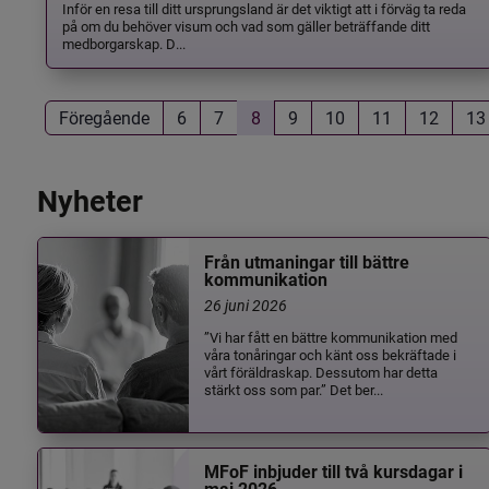
Inför en resa till ditt ursprungsland är det viktigt att i förväg ta reda
på om du behöver visum och vad som gäller beträffande ditt
medborgarskap. D...
Föregående
6
7
8
9
10
11
12
13
Nyheter
Från utmaningar till bättre
kommunikation
26 juni 2026
”Vi har fått en bättre kommunikation med
våra tonåringar och känt oss bekräftade i
vårt föräldraskap. Dessutom har detta
stärkt oss som par.” Det ber...
MFoF inbjuder till två kursdagar i