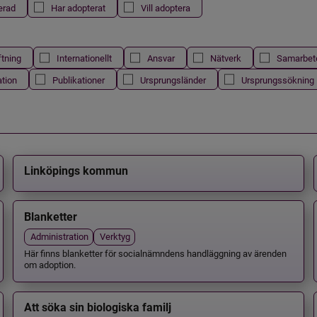
erad
Har adopterat
Vill adoptera
ftning
Internationellt
Ansvar
Nätverk
Samarbet
ation
Publikationer
Ursprungsländer
Ursprungssökning
Linköpings kommun
Blanketter
Administration
Verktyg
Här finns blanketter för socialnämndens handläggning av ärenden
om adoption.
Att söka sin biologiska familj