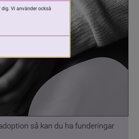
r dig. Vi använder också
 adoption så kan du ha funderingar 