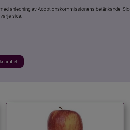
n med anledning av Adoptionskommissionens betänkande. Sido
varje sida.
erksamhet