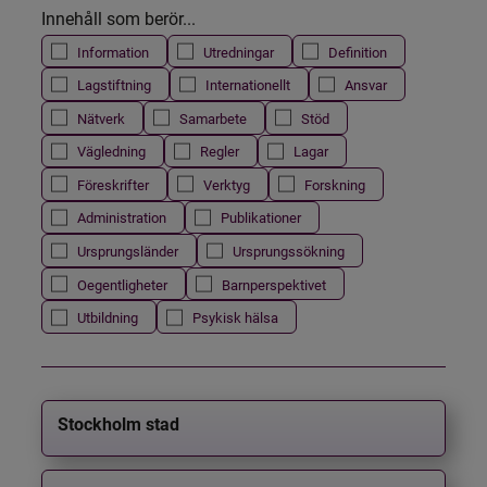
Innehåll som berör...
Information
Utredningar
Definition
Lagstiftning
Internationellt
Ansvar
Nätverk
Samarbete
Stöd
Vägledning
Regler
Lagar
Föreskrifter
Verktyg
Forskning
Administration
Publikationer
Ursprungsländer
Ursprungssökning
Oegentligheter
Barnperspektivet
Utbildning
Psykisk hälsa
Stockholm stad