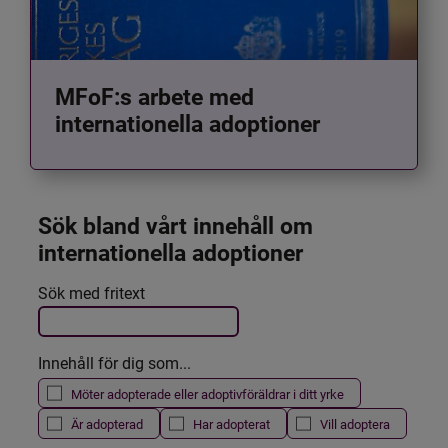
MFoF:s arbete med
internationella adoptioner
Sök bland vårt innehåll om 
internationella adoptioner
Det här formuläret postas automatiskt
Sök med fritext
Filtrera resultatet
Innehåll för dig som...
Möter adopterade eller adoptivföräldrar i ditt yrke
Är adopterad
Har adopterat
Vill adoptera