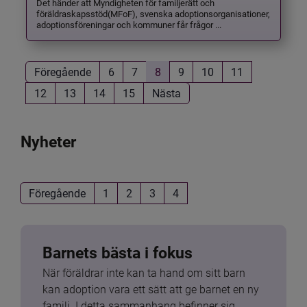
Det händer att Myndigheten för familjerätt och
föräldraskapsstöd(MFoF), svenska adoptionsorganisationer,
adoptionsföreningar och kommuner får frågor ...
Föregående
6
7
8
9
10
11
12
13
14
15
Nästa
Nyheter
Föregående
1
2
3
4
Barnets bästa i fokus
När föräldrar inte kan ta hand om sitt barn 
kan adoption vara ett sätt att ge barnet en ny 
familj. I detta sammanhang befinner sig 