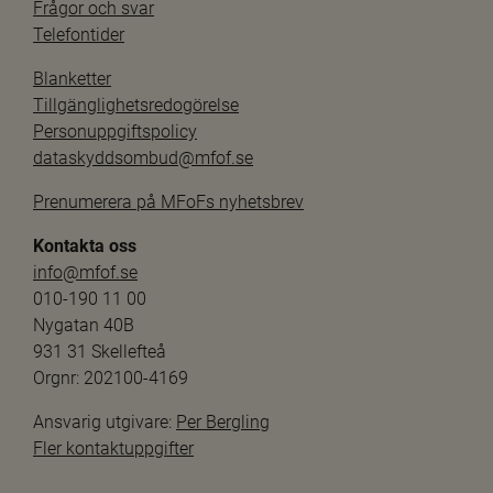
Frågor och svar
Telefontider
Blanketter
Tillgänglighetsredogörelse
Personuppgiftspolicy
dataskyddsombud@mfof.se
Prenumerera på MFoFs nyhetsbrev
Kontakta oss
info@mfof.se
010-190 11 00
Nygatan 40B
931 31 Skellefteå
Orgnr: 202100-4169
Ansvarig utgivare: 
Per Bergling
Fler kontaktuppgifter