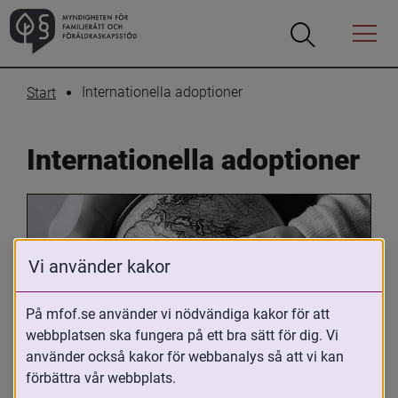
Öppna
Öppna
Menyn
sökrutan
Internationella adoptioner
Start
Internationella adoptioner
Vi använder kakor
På mfof.se använder vi nödvändiga kakor för att
webbplatsen ska fungera på ett bra sätt för dig. Vi
Oavsett om du är adopterad, 
använder också kakor för webbanalys så att vi kan
adoptivförälder eller arbetar med 
förbättra vår webbplats.
internationell adoption så kan du ha 