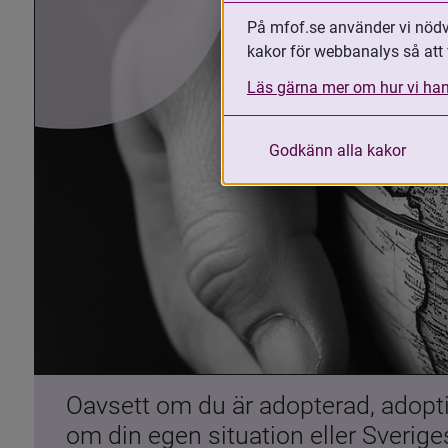
På mfof.se använder vi nödvä
kakor för webbanalys så att 
Läs gärna mer om hur vi han
Godkänn alla kakor
Oavsett om du är adopterad, adoptiv
om din egen situation eller Sverig