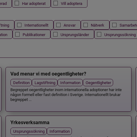
erad
Har adopterat
Vill adoptera
ftning
Internationellt
Ansvar
Nätverk
Samarbet
ation
Publikationer
Ursprungsländer
Ursprungssökning
Vad menar vi med oegentligheter?
Definition
Lagstiftning
Information
Oegentligheter
Begreppet oegentligheter inom internationella adoptioner har inte
någon formell eller fast definition i Sverige. Internationellt brukar
begreppet ...
Yrkesverksamma
Ursprungssökning
Information