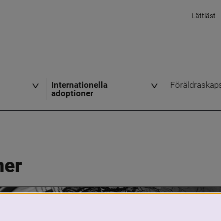
Lättläst
Internationella
Föräldraskap
adoptioner
ner