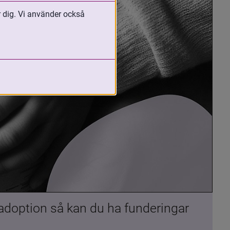
r dig. Vi använder också
 adoption så kan du ha funderingar 