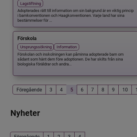
Lagstiftning
Adopterades rätt till information om sin bakgrund är en viktig princip
i barnkonventionen och Haagkonventionen. Varje land har sina
bestämmelser för ...
Förskola
Ursprungssökning
Information
Förskolan och inskolningen kan påminna adopterade barn om
sådant som hänt dem före adoptionen. De har skilts från sina
biologiska föräldrar och andra...
Föregående
3
4
5
6
7
8
9
10
Nyheter
Föregående
1
2
3
4