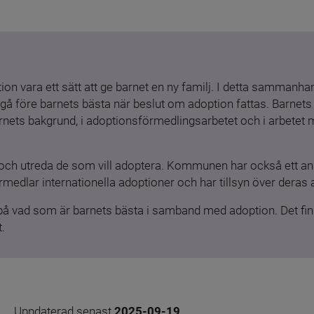
ion vara ett sätt att ge barnet en ny familj. I detta sammanhang
gå före barnets bästa när beslut om adoption fattas. Barnets b
barnets bakgrund, i adoptionsförmedlingsarbetet och i arbetet
och utreda de som vill adoptera. Kommunen har också ett ansv
medlar internationella adoptioner och har tillsyn över deras 
 på vad som är barnets bästa i samband med adoption. Det finn
.
Uppdaterad senast 
2025-09-19