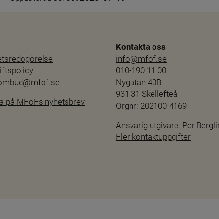
Kontakta oss
hetsredogörelse
info@mfof.se
ftspolicy
010-190 11 00
sombud@mfof.se
Nygatan 40B
931 31 Skellefteå
a på MFoFs nyhetsbrev
Orgnr: 202100-4169
Ansvarig utgivare: 
Per Bergli
Fler kontaktuppgifter