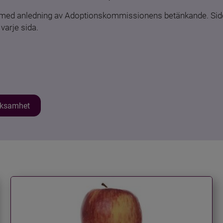
n med anledning av Adoptionskommissionens betänkande. Sido
varje sida.
erksamhet