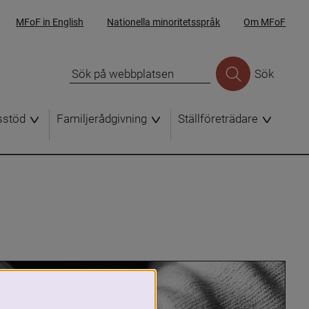
MFoF in English
Nationella minoritetsspråk
Om MFoF
Sök
sstöd
Familjerådgivning
Ställföreträdare