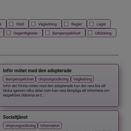
e
Stöd
Vägledning
Regler
Lagar
Oegentligheter
Barnperspektivet
Utbildning
Inför mötet med den adopterade
Barnperspektivet
Ursprungssökning
Vägledning
Inför det första mötet med den adopterade kan det vara bra att
tänka igenom vilka delar som kan vara lämpliga att informera om
respektive stämma av t...
Socialtjänst
Ursprungssökning
Information