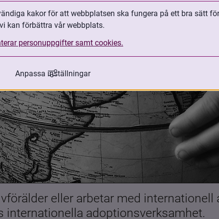
ndiga kakor för att webbplatsen ska fungera på ett bra sätt fö
vi kan förbättra vår webbplats.
terar personuppgifter samt cookies.
Anpassa inställningar
förälder eller arbetar med internationell
es internationella adoptionsverksamhet.