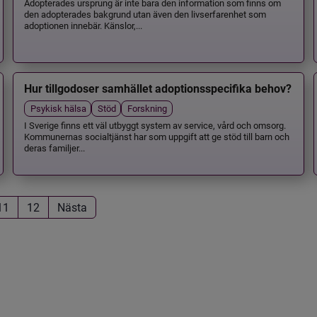
Adopterades ursprung är inte bara den information som finns om
den adopterades bakgrund utan även den livserfarenhet som
adoptionen innebär. Känslor,...
Hur tillgodoser samhället adoptionsspecifika behov?
Psykisk hälsa
Stöd
Forskning
I Sverige finns ett väl utbyggt system av service, vård och omsorg.
Kommunernas socialtjänst har som uppgift att ge stöd till barn och
deras familjer...
11
12
Nästa