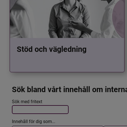
Stöd och vägledning
Sök bland vårt innehåll om intern
Det här formuläret postas automatiskt
Filtrera resultatet
Sök med fritext
Innehåll för dig som...