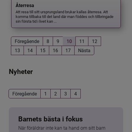
Återresa
Att resa till sitt ursprungsland brukar kallas återresa. Att
komma tillbaka till det land där man föddes och tillbringade
sin första tid i livet kan ...
Föregående
8
9
10
11
12
13
14
15
16
17
Nästa
Nyheter
Föregående
1
2
3
4
Barnets bästa i fokus
När föräldrar inte kan ta hand om sitt barn 