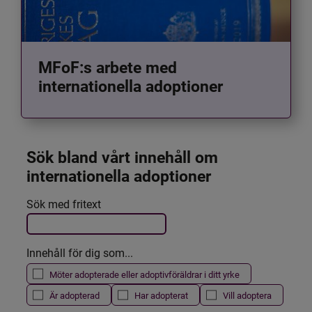
MFoF:s arbete med
internationella adoptioner
Sök bland vårt innehåll om 
internationella adoptioner
Det här formuläret postas automatiskt
Sök med fritext
Filtrera resultatet
Innehåll för dig som...
Möter adopterade eller adoptivföräldrar i ditt yrke
Är adopterad
Har adopterat
Vill adoptera