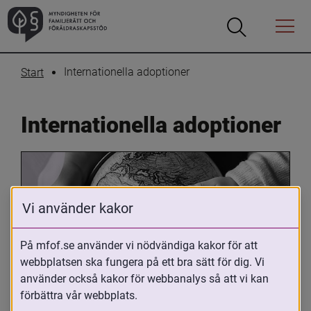
Öppna
Öppna
Menyn
sökrutan
Internationella adoptioner
Start
Internationella adoptioner
Vi använder kakor
På mfof.se använder vi nödvändiga kakor för att
webbplatsen ska fungera på ett bra sätt för dig. Vi
Oavsett om du är adopterad, 
använder också kakor för webbanalys så att vi kan
adoptivförälder eller arbetar med 
förbättra vår webbplats.
internationell adoption så kan du ha 