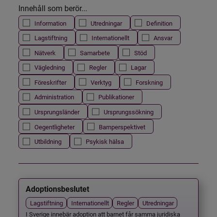
Innehåll som berör...
Information
Utredningar
Definition
Lagstiftning
Internationellt
Ansvar
Nätverk
Samarbete
Stöd
Vägledning
Regler
Lagar
Föreskrifter
Verktyg
Forskning
Administration
Publikationer
Ursprungsländer
Ursprungssökning
Oegentligheter
Barnperspektivet
Utbildning
Psykisk hälsa
Adoptionsbeslutet
Lagstiftning
Internationellt
Regler
Utredningar
I Sverige innebär adoption att barnet får samma juridiska