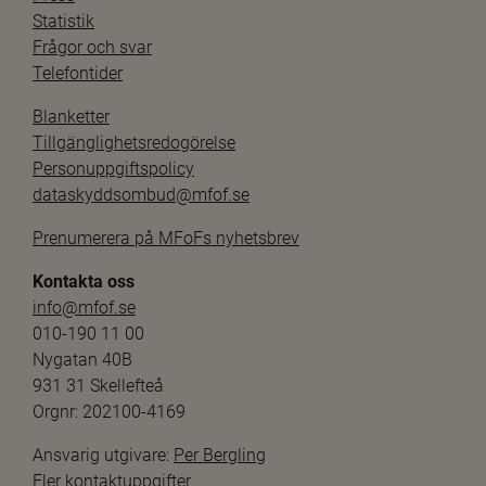
Statistik
Frågor och svar
Telefontider
Blanketter
Tillgänglighetsredogörelse
Personuppgiftspolicy
dataskyddsombud@mfof.se
Prenumerera på MFoFs nyhetsbrev
Kontakta oss
info@mfof.se
010-190 11 00
Nygatan 40B
931 31 Skellefteå
Orgnr: 202100-4169
Ansvarig utgivare: 
Per Bergling
Fler kontaktuppgifter