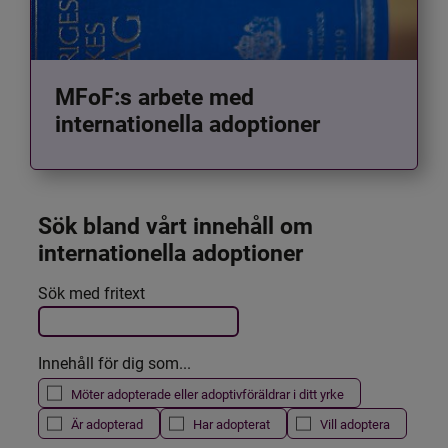
MFoF:s arbete med
internationella adoptioner
Sök bland vårt innehåll om 
internationella adoptioner
Det här formuläret postas automatiskt
Sök med fritext
Filtrera resultatet
Innehåll för dig som...
Möter adopterade eller adoptivföräldrar i ditt yrke
Är adopterad
Har adopterat
Vill adoptera