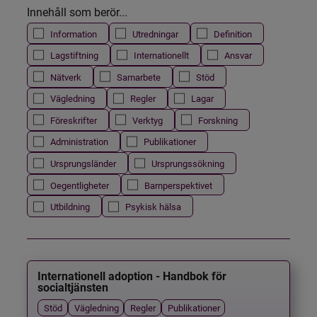
Innehåll som berör...
Information
Utredningar
Definition
Lagstiftning
Internationellt
Ansvar
Nätverk
Samarbete
Stöd
Vägledning
Regler
Lagar
Föreskrifter
Verktyg
Forskning
Administration
Publikationer
Ursprungsländer
Ursprungssökning
Oegentligheter
Barnperspektivet
Utbildning
Psykisk hälsa
Internationell adoption - Handbok för
socialtjänsten
Stöd
Vägledning
Regler
Publikationer