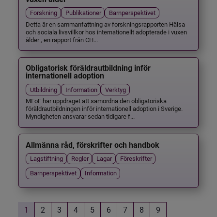
Forskning
Publikationer
Barnperspektivet
Detta är en sammanfattning av forskningsrapporten Hälsa
och sociala livsvillkor hos internationellt adopterade i vuxen
ålder , en rapport från CH...
Obligatorisk föräldrautbildning inför
internationell adoption
Utbildning
Information
Verktyg
MFoF har uppdraget att samordna den obligatoriska
föräldrautbildningen inför internationell adoption i Sverige.
Myndigheten ansvarar sedan tidigare f...
Allmänna råd, förskrifter och handbok
Lagstiftning
Regler
Lagar
Föreskrifter
Barnperspektivet
Information
1
2
3
4
5
6
7
8
9