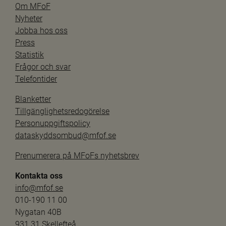
Om MFoF
Nyheter
Jobba hos oss
Press
Statistik
Frågor och svar
Telefontider
Blanketter
Tillgänglighetsredogörelse
Personuppgiftspolicy
dataskyddsombud@mfof.se
Prenumerera på MFoFs nyhetsbrev
Kontakta oss
info@mfof.se
010-190 11 00
Nygatan 40B
931 31 Skellefteå