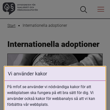
Öppna
Öppna
Menyn
sökrutan
Internationella adoptioner
Start
Internationella adoptioner
Vi använder kakor
På mfof.se använder vi nödvändiga kakor för att
webbplatsen ska fungera på ett bra sätt för dig. Vi
Oavsett om du är adopterad, 
använder också kakor för webbanalys så att vi kan
adoptivförälder eller arbetar med 
förbättra vår webbplats.
internationell adoption så kan du ha 