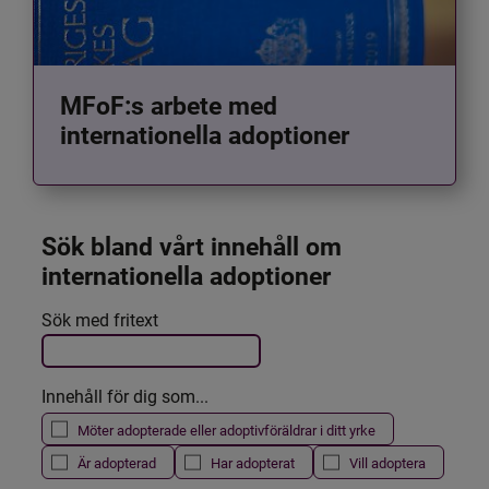
MFoF:s arbete med
internationella adoptioner
Sök bland vårt innehåll om 
internationella adoptioner
Det här formuläret postas automatiskt
Sök med fritext
Filtrera resultatet
Innehåll för dig som...
Möter adopterade eller adoptivföräldrar i ditt yrke
Är adopterad
Har adopterat
Vill adoptera