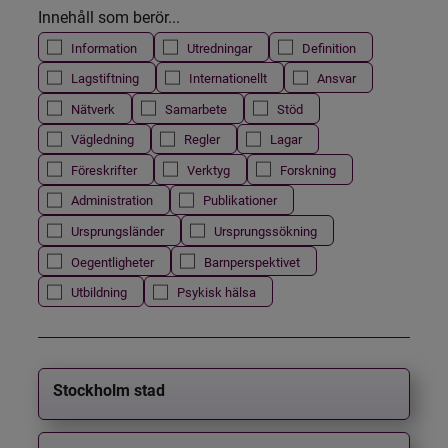
Innehåll som berör...
Information
Utredningar
Definition
Lagstiftning
Internationellt
Ansvar
Nätverk
Samarbete
Stöd
Vägledning
Regler
Lagar
Föreskrifter
Verktyg
Forskning
Administration
Publikationer
Ursprungsländer
Ursprungssökning
Oegentligheter
Barnperspektivet
Utbildning
Psykisk hälsa
Stockholm stad