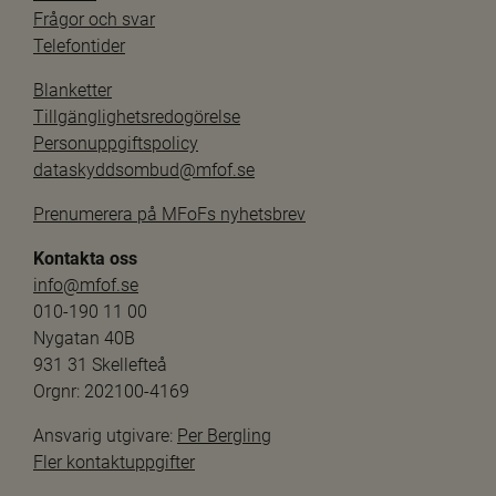
Frågor och svar
Telefontider
Blanketter
Tillgänglighetsredogörelse
Personuppgiftspolicy
dataskyddsombud@mfof.se
Prenumerera på MFoFs nyhetsbrev
Kontakta oss
info@mfof.se
010-190 11 00
Nygatan 40B
931 31 Skellefteå
Orgnr: 202100-4169
Ansvarig utgivare: 
Per Bergling
Fler kontaktuppgifter