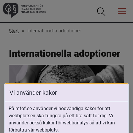
Öppna
Öppna
Menyn
sökrutan
Internationella adoptioner
Start
Internationella adoptioner
Vi använder kakor
På mfof.se använder vi nödvändiga kakor för att
Oavsett om du är adopterad, 
webbplatsen ska fungera på ett bra sätt för dig. Vi
använder också kakor för webbanalys så att vi kan
adoptivförälder eller arbetar med 
förbättra vår webbplats.
internationell adoption så kan du ha 