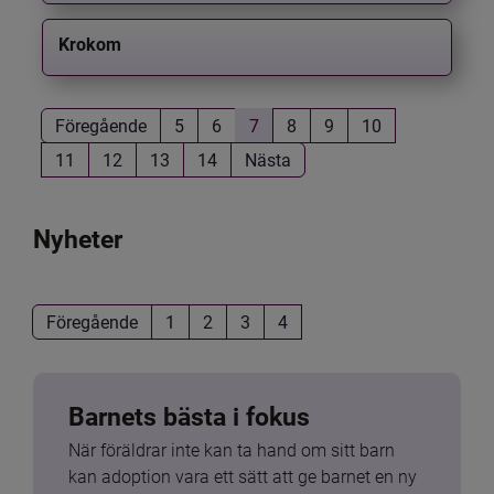
Krokom
Föregående
5
6
7
8
9
10
11
12
13
14
Nästa
Nyheter
Föregående
1
2
3
4
Barnets bästa i fokus
När föräldrar inte kan ta hand om sitt barn 
kan adoption vara ett sätt att ge barnet en ny 