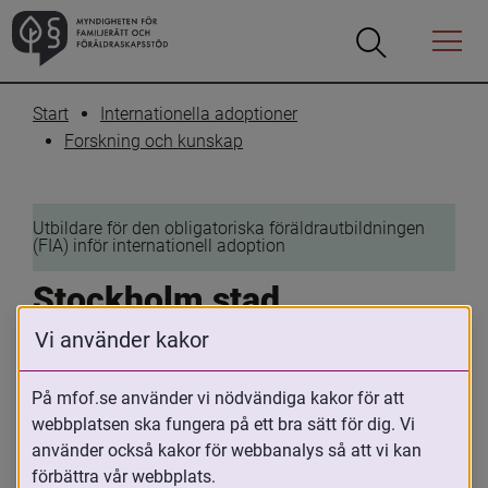
Öppna
Öppna
Menyn
sökrutan
Start
Internationella adoptioner
Forskning och kunskap
Utbildare för den obligatoriska föräldrautbildningen 
(FIA) inför internationell adoption
Stockholm stad
Vi använder kakor
9 december 2020
På mfof.se använder vi nödvändiga kakor för att
Skriv ut
Dela
webbplatsen ska fungera på ett bra sätt för dig. Vi
använder också kakor för webbanalys så att vi kan
Geografiskt område där utbildaren 
förbättra vår webbplats.