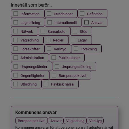
Innehåll som berör...
Information
Utredningar
Definition
Lagstiftning
Internationellt
Ansvar
Nätverk
Samarbete
Stöd
Vägledning
Regler
Lagar
Föreskrifter
Verktyg
Forskning
Administration
Publikationer
Ursprungsländer
Ursprungssökning
Oegentligheter
Barnperspektivet
Utbildning
Psykisk hälsa
Kommunens ansvar
Barnperspektivet
Ansvar
Vägledning
Verktyg
Kommunen ansvarar för att personer som vill adoptera är väl