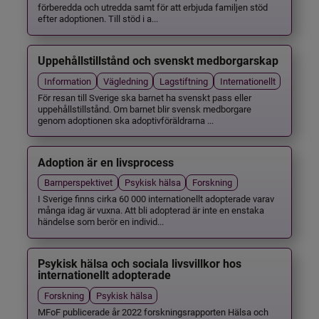
förberedda och utredda samt för att erbjuda familjen stöd
efter adoptionen. Till stöd i a...
Uppehållstillstånd och svenskt medborgarskap
Information
Vägledning
Lagstiftning
Internationellt
För resan till Sverige ska barnet ha svenskt pass eller
uppehållstillstånd. Om barnet blir svensk medborgare
genom adoptionen ska adoptivföräldrarna ...
Adoption är en livsprocess
Barnperspektivet
Psykisk hälsa
Forskning
I Sverige finns cirka 60 000 internationellt adopterade varav
många idag är vuxna. Att bli adopterad är inte en enstaka
händelse som berör en individ...
Psykisk hälsa och sociala livsvillkor hos
internationellt adopterade
Forskning
Psykisk hälsa
MFoF publicerade år 2022 forskningsrapporten Hälsa och