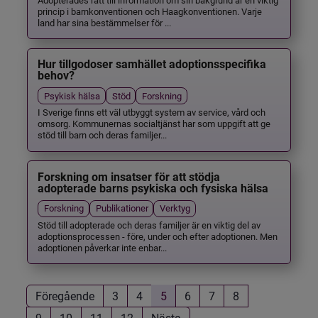
princip i barnkonventionen och Haagkonventionen. Varje
land har sina bestämmelser för ...
Hur tillgodoser samhället adoptionsspecifika
behov?
Psykisk hälsa
Stöd
Forskning
I Sverige finns ett väl utbyggt system av service, vård och
omsorg. Kommunernas socialtjänst har som uppgift att ge
stöd till barn och deras familjer...
Forskning om insatser för att stödja
adopterade barns psykiska och fysiska hälsa
Forskning
Publikationer
Verktyg
Stöd till adopterade och deras familjer är en viktig del av
adoptionsprocessen - före, under och efter adoptionen. Men
adoptionen påverkar inte enbar...
Föregående
3
4
5
6
7
8
9
10
11
12
Nästa