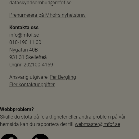
dataskyddsombud@mfof.se
Prenumerera på MFoFs nyhetsbrev
Kontakta oss
info@mfof.se
010-190 11 00
Nygatan 40B
931 31 Skellefteå
Orgnr: 202100-4169
Ansvarig utgivare: 
Per Bergling
Fler kontaktuppgifter
Webbproblem?
Skulle du stöta på felaktigheter eller andra problem på vår 
hemsida kan du rapportera det till 
webmaster@mfof.se