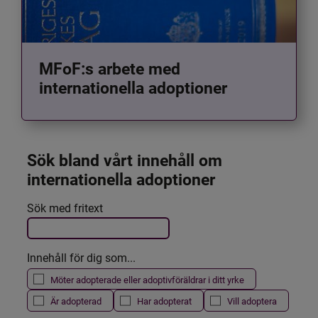
MFoF:s arbete med
internationella adoptioner
Sök bland vårt innehåll om 
internationella adoptioner
Det här formuläret postas automatiskt
Sök med fritext
Filtrera resultatet
Innehåll för dig som...
Möter adopterade eller adoptivföräldrar i ditt yrke
Är adopterad
Har adopterat
Vill adoptera