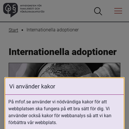
Öppna
Öppna
Menyn
sökrutan
Internationella adoptioner
Start
Internationella adoptioner
Vi använder kakor
På mfof.se använder vi nödvändiga kakor för att
webbplatsen ska fungera på ett bra sätt för dig. Vi
Oavsett om du är adopterad, 
använder också kakor för webbanalys så att vi kan
adoptivförälder eller arbetar med 
förbättra vår webbplats.
internationell adoption så kan du ha 