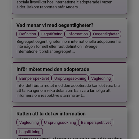
sociala livsvillkor hos internationellt adopterade i vuxen
ålder. Bakom rapporten står Anders ...
Vad menar vi med oegentligheter?
Definition
Lagstiftning
Information
Oegentligheter
Begreppet oegentligheter inom internationella adoptioner har
inte någon formell eller fast definition i Sverige.
Internationellt brukar begreppet ...
Inför mötet med den adopterade
Barnperspektivet
Ursprungssökning
Vägledning
Inför det första mötet med den adopterade kan det vara bra
att tänka igenom vilka delar som kan vara lämpliga att
informera om respektive stämma av t...
Rätten att ta del av information
Vägledning
Ursprungssökning
Barnperspektivet
Lagstiftning
Adopterades rätt till information om sin bakgrund är en viktig