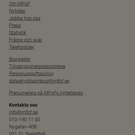
Om MFoF
Nyheter
Jobba hos oss
Press
Statistik
Frågor och svar
Telefontider
Blanketter
Tillgänglighetsredogörelse
Personuppgiftspolicy
dataskyddsombud@mfof.se
Prenumerera på MFoFs nyhetsbrev
Kontakta oss
info@mfof.se
010-190 11 00
Nygatan 40B
931 31 Skellefteå