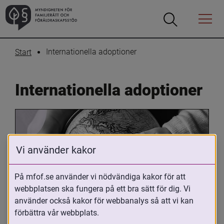
Öppna
Öppna
Menyn
sökrutan
Internationella adoptioner
Start
Internationella adoptioner
Vi använder kakor
På mfof.se använder vi nödvändiga kakor för att
webbplatsen ska fungera på ett bra sätt för dig. Vi
Oavsett om du är adopterad, 
använder också kakor för webbanalys så att vi kan
adoptivförälder eller arbetar med 
förbättra vår webbplats.
internationell adoption så kan du ha 