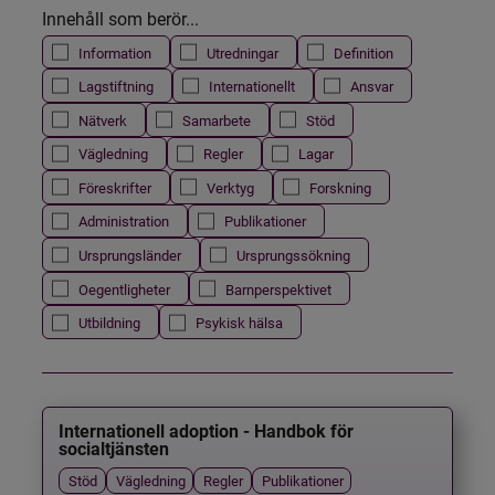
Innehåll som berör...
Information
Utredningar
Definition
Lagstiftning
Internationellt
Ansvar
Nätverk
Samarbete
Stöd
Vägledning
Regler
Lagar
Föreskrifter
Verktyg
Forskning
Administration
Publikationer
Ursprungsländer
Ursprungssökning
Oegentligheter
Barnperspektivet
Utbildning
Psykisk hälsa
Internationell adoption - Handbok för
socialtjänsten
Stöd
Vägledning
Regler
Publikationer