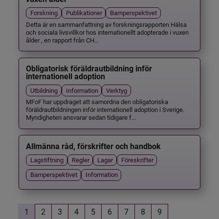
Forskning
Publikationer
Barnperspektivet
Detta är en sammanfattning av forskningsrapporten Hälsa
och sociala livsvillkor hos internationellt adopterade i vuxen
ålder , en rapport från CH...
Obligatorisk föräldrautbildning inför
internationell adoption
Utbildning
Information
Verktyg
MFoF har uppdraget att samordna den obligatoriska
föräldrautbildningen inför internationell adoption i Sverige.
Myndigheten ansvarar sedan tidigare f...
Allmänna råd, förskrifter och handbok
Lagstiftning
Regler
Lagar
Föreskrifter
Barnperspektivet
Information
1
2
3
4
5
6
7
8
9