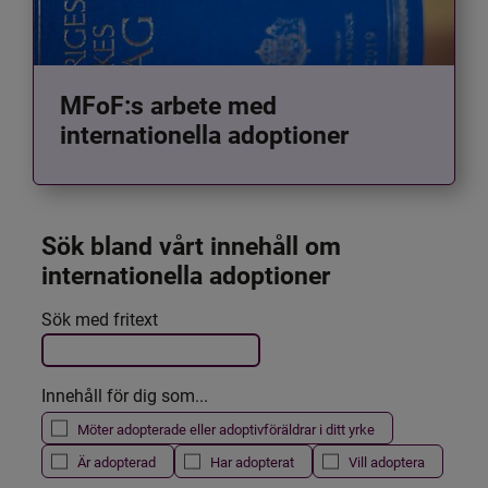
MFoF:s arbete med
internationella adoptioner
Sök bland vårt innehåll om 
internationella adoptioner
Det här formuläret postas automatiskt
Sök med fritext
Filtrera resultatet
Innehåll för dig som...
Möter adopterade eller adoptivföräldrar i ditt yrke
Är adopterad
Har adopterat
Vill adoptera