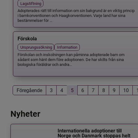
Lagstiftning
Adopterades rätt till information om sin bakgrund är en viktig princip
i barnkonventionen och Haagkonventionen. Varje land har sina
bestämmelser för ...
Förskola
Ursprungssökning
Information
Förskolan och inskolningen kan påminna adopterade barn om
sådant som hänt dem före adoptionen. De har skilts från sina
biologiska föräldrar och andra...
Föregående
3
4
5
6
7
8
9
10
Nyheter
Internationella adoptioner till
Norge och Danmark stoppas helt