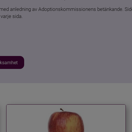
n med anledning av Adoptionskommissionens betänkande. Sido
varje sida.
erksamhet