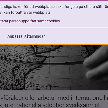
ndiga kakor för att webbplatsen ska fungera på ett bra sätt fö
vi kan förbättra vår webbplats.
terar personuppgifter samt cookies.
Anpassa inställningar
förälder eller arbetar med internationell
es internationella adoptionsverksamhet.