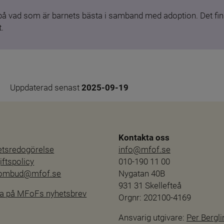
 på vad som är barnets bästa i samband med adoption. Det finn
.
Uppdaterad senast 
2025-09-19
Kontakta oss
hetsredogörelse
info@mfof.se
ftspolicy
010-190 11 00
sombud@mfof.se
Nygatan 40B
931 31 Skellefteå
a på MFoFs nyhetsbrev
Orgnr: 202100-4169
Ansvarig utgivare: 
Per Bergli