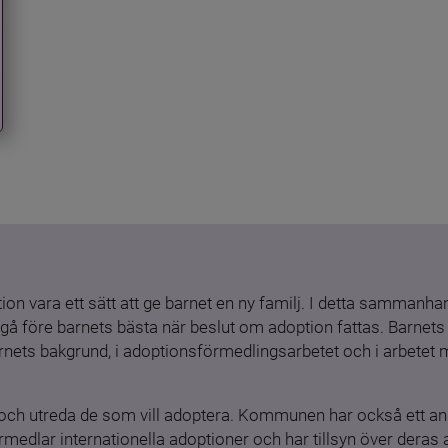
ion vara ett sätt att ge barnet en ny familj. I detta sammanhang
gå före barnets bästa när beslut om adoption fattas. Barnets b
barnets bakgrund, i adoptionsförmedlingsarbetet och i arbetet
och utreda de som vill adoptera. Kommunen har också ett ansv
medlar internationella adoptioner och har tillsyn över deras 