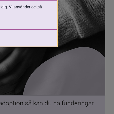
r dig. Vi använder också
 adoption så kan du ha funderingar 