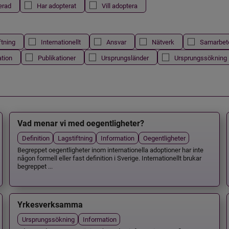
erad
Har adopterat
Vill adoptera
ftning
Internationellt
Ansvar
Nätverk
Samarbet
ation
Publikationer
Ursprungsländer
Ursprungssökning
Vad menar vi med oegentligheter?
Definition
Lagstiftning
Information
Oegentligheter
Begreppet oegentligheter inom internationella adoptioner har inte
någon formell eller fast definition i Sverige. Internationellt brukar
begreppet ...
Yrkesverksamma
Ursprungssökning
Information