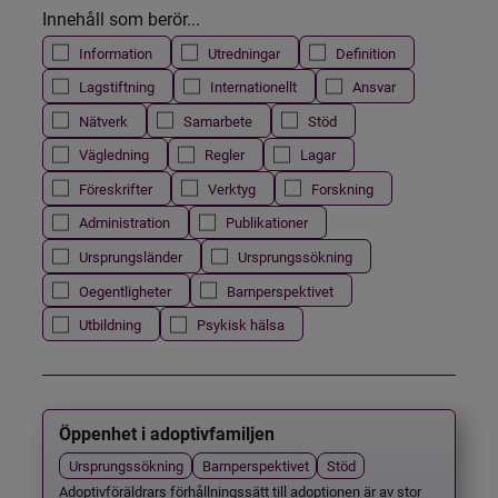
Innehåll som berör...
Information
Utredningar
Definition
Lagstiftning
Internationellt
Ansvar
Nätverk
Samarbete
Stöd
Vägledning
Regler
Lagar
Föreskrifter
Verktyg
Forskning
Administration
Publikationer
Ursprungsländer
Ursprungssökning
Oegentligheter
Barnperspektivet
Utbildning
Psykisk hälsa
Öppenhet i adoptivfamiljen
Ursprungssökning
Barnperspektivet
Stöd
Adoptivföräldrars förhållningssätt till adoptionen är av stor