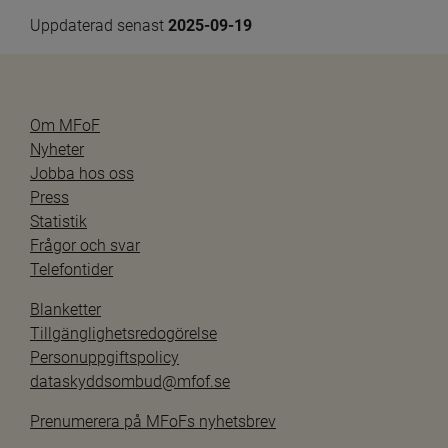
Uppdaterad senast 
2025-09-19
Om MFoF
Nyheter
Jobba hos oss
Press
Statistik
Frågor och svar
Telefontider
Blanketter
Tillgänglighetsredogörelse
Personuppgiftspolicy
dataskyddsombud@mfof.se
Prenumerera på MFoFs nyhetsbrev