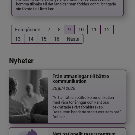
komma tillbaka till det land där man föddes och tillbringade
sin första tid i livet kan ...
Föregående
7
8
9
10
11
12
13
14
15
16
Nästa
Nyheter
Från utmaningar till bättre
kommunikation
26 juni 2026
”Vi har fått en bättre kommunikation
med våra tonåringar och känt oss
bekräftade i vårt föräldraskap.
Dessutom har detta stärkt oss som par.”
Det ber...
Nytt nationellt resurscentrum