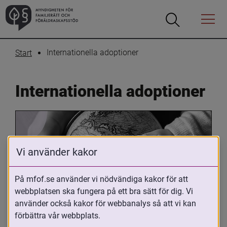
Öppna
Öppna
Menyn
sökrutan
Internationella adoptioner
Start
Internationella adoptioner
Vi använder kakor
På mfof.se använder vi nödvändiga kakor för att
webbplatsen ska fungera på ett bra sätt för dig. Vi
Oavsett om du är adopterad, 
använder också kakor för webbanalys så att vi kan
adoptivförälder eller arbetar med 
förbättra vår webbplats.
internationell adoption så kan du ha 