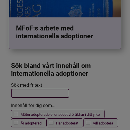
MFoF:s arbete med
internationella adoptioner
Sök bland vårt innehåll om 
internationella adoptioner
Det här formuläret postas automatiskt
Sök med fritext
Filtrera resultatet
Innehåll för dig som...
Möter adopterade eller adoptivföräldrar i ditt yrke
Är adopterad
Har adopterat
Vill adoptera