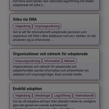
Det finns även länder vars nationella lagstiftning inte tillåter
adopterade att söka s...
Söka via DNA
Vägledning
Ursprungssökning
Det är allt fler internationellt adopterade personer som
registrerar sitt DNA i olika databaser runt om i världen. En del
använder sig av DNA tester ...
Organisationer och nätverk för adopterade
Ursprungssökning
Information
Nätverk
Organisationer och nätverk för adopterade och
adoptivfamiljer samlar information och erfarenheter om
adoption och ursprungsfrågor. Även sociala medie...
Enskild adoption
Vägledning
Utredningar
Lagstiftning
Internationellt
Om du vill adoptera ett barn från utlandet måste du vanligtvis
göra det genom en svensk auktoriserad
adoptionsorganisation som står under tillsyn ...