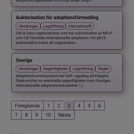
Auktorisation för adoptionsförmedling
Utredningar
Lagstiftning
Internationellt
Det är bara organisationer som har auktorisation av MFoF
som får förmedla internationella adoptioner. För att få
auktorisation krävs att organisation...
Sverige
Utredningar
Oegentligheter
Lagstiftning
Regler
Adoptionskommissionen har haft i uppdrag att klargöra
förekomsten av eventuella oegentligheter inom Sveriges
internationella adoptionsverksamhet. I j...
Föregående
1
2
3
4
5
6
7
8
9
10
Nästa