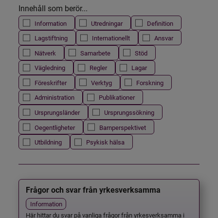
Innehåll som berör...
Information
Utredningar
Definition
Lagstiftning
Internationellt
Ansvar
Nätverk
Samarbete
Stöd
Vägledning
Regler
Lagar
Föreskrifter
Verktyg
Forskning
Administration
Publikationer
Ursprungsländer
Ursprungssökning
Oegentligheter
Barnperspektivet
Utbildning
Psykisk hälsa
Frågor och svar från yrkesverksamma
Information
Här hittar du svar på vanliga frågor från yrkesverksamma i