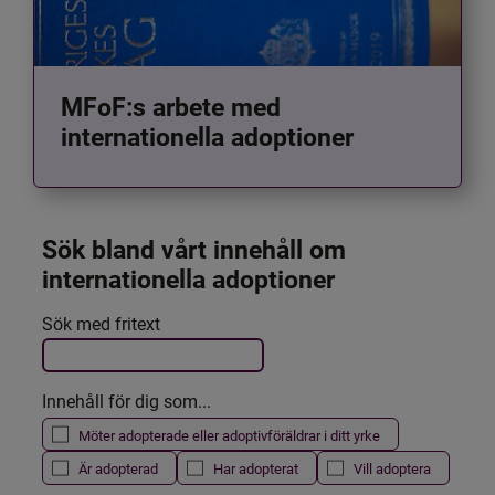
MFoF:s arbete med
internationella adoptioner
Sök bland vårt innehåll om 
internationella adoptioner
Det här formuläret postas automatiskt
Sök med fritext
Filtrera resultatet
Innehåll för dig som...
Möter adopterade eller adoptivföräldrar i ditt yrke
Är adopterad
Har adopterat
Vill adoptera