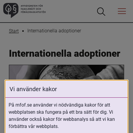
Öppna
Öppna
Menyn
sökrutan
Internationella adoptioner
Start
Internationella adoptioner
Vi använder kakor
På mfof.se använder vi nödvändiga kakor för att
webbplatsen ska fungera på ett bra sätt för dig. Vi
Oavsett om du är adopterad, 
använder också kakor för webbanalys så att vi kan
adoptivförälder eller arbetar med 
förbättra vår webbplats.
internationell adoption så kan du ha 