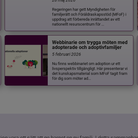
Regeringen har gett Myndigheten för
familjerätt och Föräldraskapsstöd (MFoF) i
uppdrag att förbereda inrättandet av ett
nationellt resurscentrum för ...
Webbinarie om trygga möten med
adopterade och adoptivfamiljer
5 februari 2026
Nu finns webbinariet om adoption ur ett
livsperspektiv tillgängligt. Här presenterar vi
det kunskapsmaterial som MFoF tagit fram
för dig som möter ad...
ion vara ett sätt att ge barnet en ny familj. I detta sammanhang