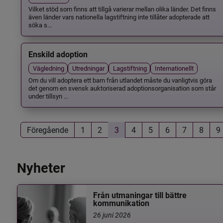
Vilket stöd som finns att tillgå varierar mellan olika länder. Det finns
även länder vars nationella lagstiftning inte tillåter adopterade att
söka s...
Enskild adoption
Vägledning
Utredningar
Lagstiftning
Internationellt
Om du vill adoptera ett barn från utlandet måste du vanligtvis göra
det genom en svensk auktoriserad adoptionsorganisation som står
under tillsyn ...
Föregående
1
2
3
4
5
6
7
8
9
Nyheter
Från utmaningar till bättre
kommunikation
26 juni 2026