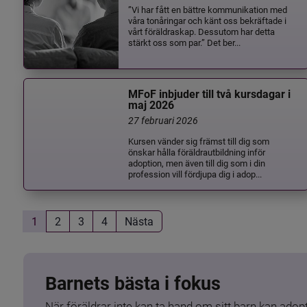
”Vi har fått en bättre kommunikation med
våra tonåringar och känt oss bekräftade i
vårt föräldraskap. Dessutom har detta
stärkt oss som par.” Det ber...
MFoF inbjuder till två kursdagar i
maj 2026
27 februari 2026
Kursen vänder sig främst till dig som
önskar hålla föräldrautbildning inför
adoption, men även till dig som i din
profession vill fördjupa dig i adop...
1
2
3
4
Nästa
Barnets bästa i fokus
När föräldrar inte kan ta hand om sitt barn kan adopt