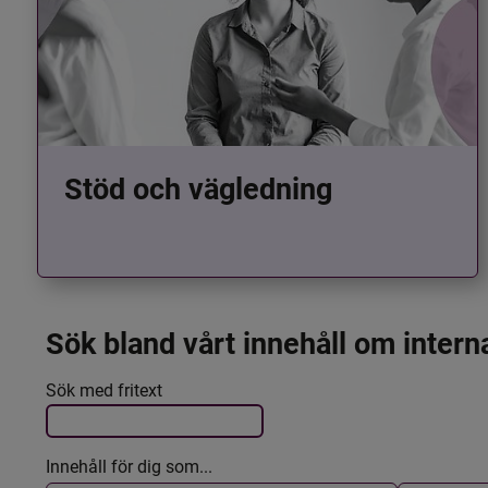
Stöd och vägledning
Sök bland vårt innehåll om intern
Det här formuläret postas automatiskt
Filtrera resultatet
Sök med fritext
Innehåll för dig som...