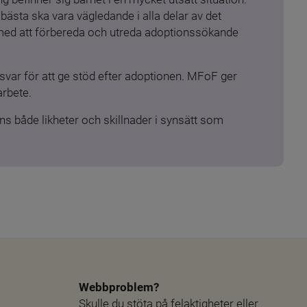
ästa ska vara vägledande i alla delar av det 
 med att förbereda och utreda adoptionssökande 
ar för att ge stöd efter adoptionen. MFoF ger 
arbete.
s både likheter och skillnader i synsätt som 
Webbproblem?
Skulle du stöta på felaktigheter eller 