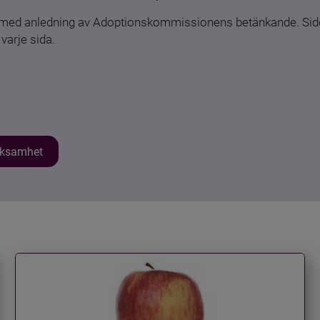
n med anledning av Adoptionskommissionens betänkande. Sido
varje sida.
erksamhet