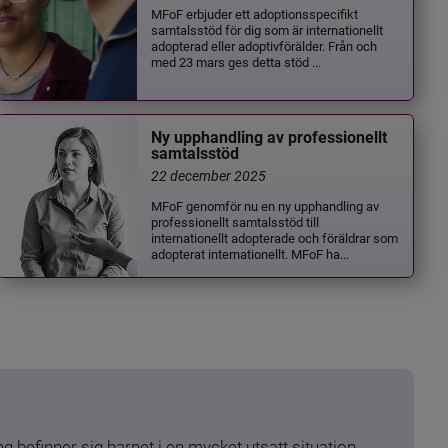
MFoF erbjuder ett adoptionsspecifikt
samtalsstöd för dig som är internationellt
adopterad eller adoptivförälder. Från och
med 23 mars ges detta stöd ...
Ny upphandling av professionellt
samtalsstöd
22 december 2025
MFoF genomför nu en ny upphandling av
professionellt samtalsstöd till
internationellt adopterade och föräldrar som
adopterat internationellt. MFoF ha...
 befinner sig barnet i en mycket utsatt situation. 