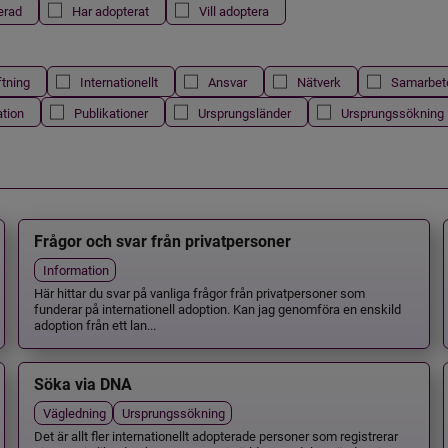
erad
Har adopterat
Vill adoptera
ftning
Internationellt
Ansvar
Nätverk
Samarbet
ation
Publikationer
Ursprungsländer
Ursprungssökning
Frågor och svar från privatpersoner
Information
Här hittar du svar på vanliga frågor från privatpersoner som
funderar på internationell adoption. Kan jag genomföra en enskild
adoption från ett lan...
Söka via DNA
Vägledning
Ursprungssökning
Det är allt fler internationellt adopterade personer som registrerar