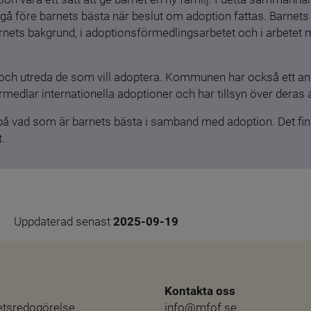
gå före barnets bästa när beslut om adoption fattas. Barnets b
barnets bakgrund, i adoptionsförmedlingsarbetet och i arbetet
och utreda de som vill adoptera. Kommunen har också ett ansv
medlar internationella adoptioner och har tillsyn över deras 
 på vad som är barnets bästa i samband med adoption. Det finn
.
Uppdaterad senast 
2025-09-19
Kontakta oss
hetsredogörelse
info@mfof.se