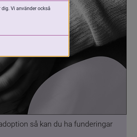
r dig. Vi använder också
 adoption så kan du ha funderingar 