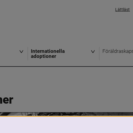
Lättläst
Internationella
Föräldraskap
adoptioner
ner