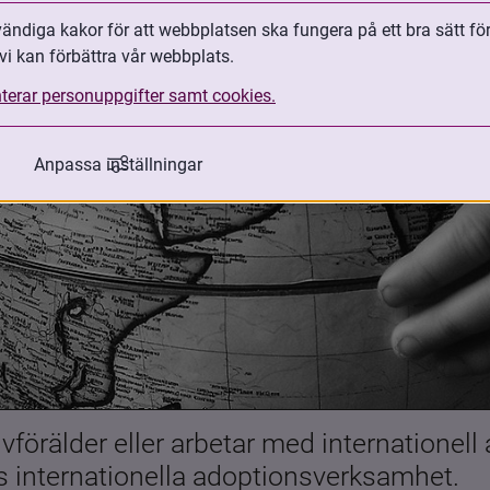
ndiga kakor för att webbplatsen ska fungera på ett bra sätt fö
vi kan förbättra vår webbplats.
terar personuppgifter samt cookies.
Anpassa inställningar
förälder eller arbetar med internationell
es internationella adoptionsverksamhet.