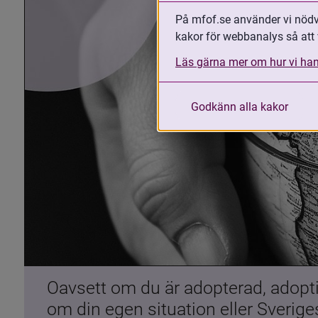
På mfof.se använder vi nödvä
kakor för webbanalys så att 
Läs gärna mer om hur vi han
Godkänn alla kakor
Oavsett om du är adopterad, adoptiv
om din egen situation eller Sverig