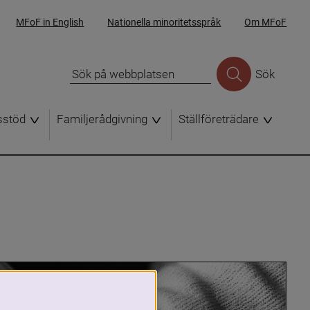
MFoF in English
Nationella minoritetsspråk
Om MFoF
Sök
sstöd
Familjerådgivning
Ställföreträdare