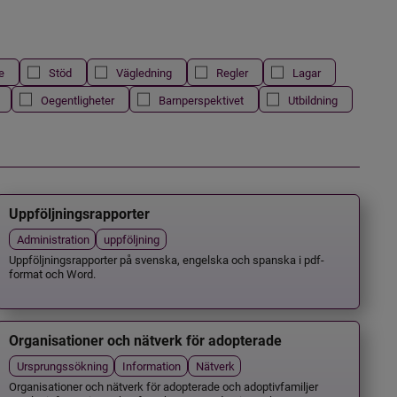
e
Stöd
Vägledning
Regler
Lagar
Oegentligheter
Barnperspektivet
Utbildning
Uppföljningsrapporter
Administration
uppföljning
Uppföljningsrapporter på svenska, engelska och spanska i pdf-
format och Word.
Organisationer och nätverk för adopterade
Ursprungssökning
Information
Nätverk
Organisationer och nätverk för adopterade och adoptivfamiljer