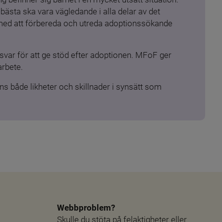
ästa ska vara vägledande i alla delar av det 
 med att förbereda och utreda adoptionssökande 
ar för att ge stöd efter adoptionen. MFoF ger 
arbete.
s både likheter och skillnader i synsätt som 
Webbproblem?
Skulle du stöta på felaktigheter eller 