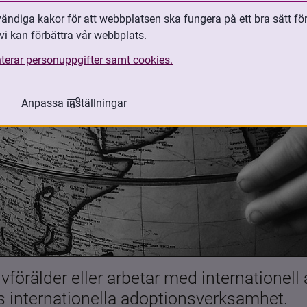
ndiga kakor för att webbplatsen ska fungera på ett bra sätt fö
vi kan förbättra vår webbplats.
terar personuppgifter samt cookies.
Anpassa inställningar
förälder eller arbetar med internationell
es internationella adoptionsverksamhet.