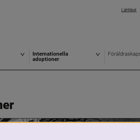
Lättläst
Internationella
Föräldraskap
adoptioner
ner