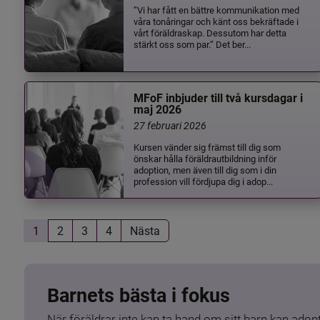
”Vi har fått en bättre kommunikation med
våra tonåringar och känt oss bekräftade i
vårt föräldraskap. Dessutom har detta
stärkt oss som par.” Det ber...
MFoF inbjuder till två kursdagar i
maj 2026
27 februari 2026
Kursen vänder sig främst till dig som
önskar hålla föräldrautbildning inför
adoption, men även till dig som i din
profession vill fördjupa dig i adop...
1
2
3
4
Nästa
Barnets bästa i fokus
När föräldrar inte kan ta hand om sitt barn kan adopt