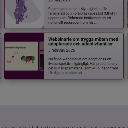
Regeringen har gett Myndigheten för
familjerätt och Föräldraskapsstöd (MFoF) i
uppdrag att förbereda inrättandet av ett
nationellt resurscentrum för ...
Webbinarie om trygga möten med
adopterade och adoptivfamiljer
5 februari 2026
Nu finns webbinariet om adoption ur ett
livsperspektiv tillgängligt. Här presenterar vi
det kunskapsmaterial som MFoF tagit fram
för dig som möter ad...
ion vara ett sätt att ge barnet en ny familj. I detta sammanhang