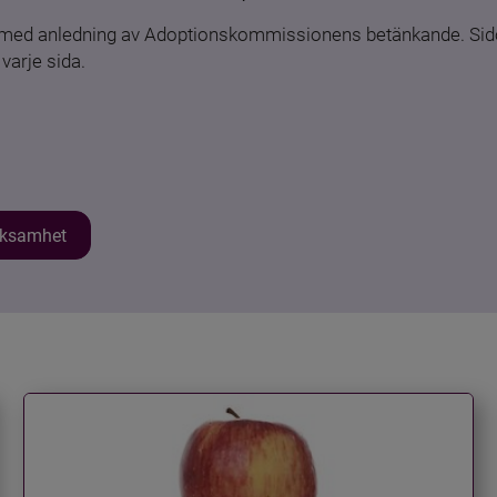
n med anledning av Adoptionskommissionens betänkande. Sido
varje sida.
erksamhet