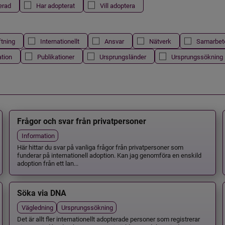
erad
Har adopterat
Vill adoptera
ftning
Internationellt
Ansvar
Nätverk
Samarbet
ation
Publikationer
Ursprungsländer
Ursprungssökning
Frågor och svar från privatpersoner
Information
Här hittar du svar på vanliga frågor från privatpersoner som
funderar på internationell adoption. Kan jag genomföra en enskild
adoption från ett lan...
Söka via DNA
Vägledning
Ursprungssökning
Det är allt fler internationellt adopterade personer som registrerar