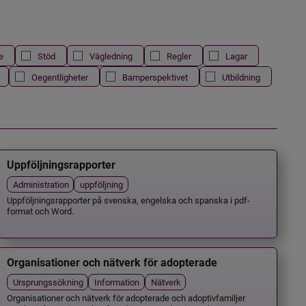
e
Stöd
Vägledning
Regler
Lagar
Oegentligheter
Barnperspektivet
Utbildning
Uppföljningsrapporter
Administration
uppföljning
Uppföljningsrapporter på svenska, engelska och spanska i pdf-
format och Word.
Organisationer och nätverk för adopterade
Ursprungssökning
Information
Nätverk
Organisationer och nätverk för adopterade och adoptivfamiljer