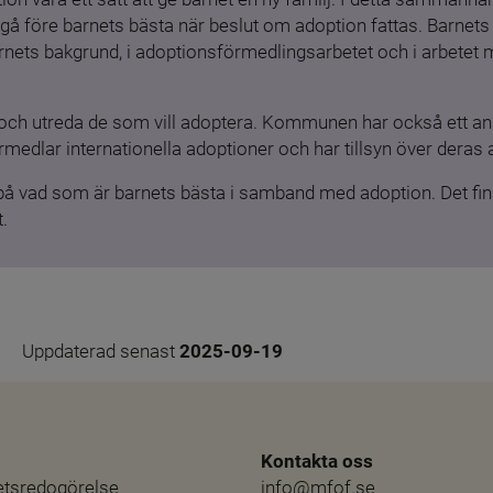
gå före barnets bästa när beslut om adoption fattas. Barnets b
barnets bakgrund, i adoptionsförmedlingsarbetet och i arbetet
och utreda de som vill adoptera. Kommunen har också ett ansv
medlar internationella adoptioner och har tillsyn över deras 
 på vad som är barnets bästa i samband med adoption. Det finn
.
Uppdaterad senast 
2025-09-19
Kontakta oss
hetsredogörelse
info@mfof.se