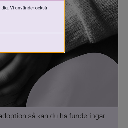
r dig. Vi använder också
 adoption så kan du ha funderingar 