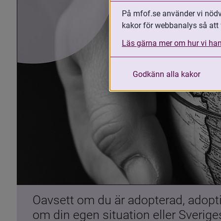
På mfof.se använder vi nödvä
kakor för webbanalys så att 
Läs gärna mer om hur vi han
Godkänn alla kakor
Oavsett om du är adopterad, adoptiv
om din egen situation eller Sverig