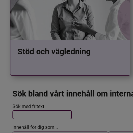
Stöd och vägledning
Sök bland vårt innehåll om intern
Det här formuläret postas automatiskt
Filtrera resultatet
Sök med fritext
Innehåll för dig som...