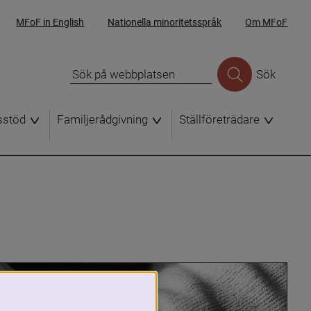
MFoF in English
Nationella minoritetsspråk
Om MFoF
Sök
sstöd
Familjerådgivning
Ställföreträdare