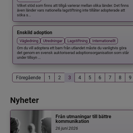
Vilket stöd som finns att tillgå varierar mellan olika länder. Det finns
även länder vars nationella lagstiftning inte tillåter adopterade att
söka s...
Enskild adoption
Vägledning
Utredningar
Lagstiftning
Internationellt
Om du vill adoptera ett barn från utlandet måste du vanligtvis göra
det genom en svensk auktoriserad adoptionsorganisation som står
under tillsyn ...
Föregående
1
2
3
4
5
6
7
8
9
Nyheter
Från utmaningar till bättre
kommunikation
26 juni 2026