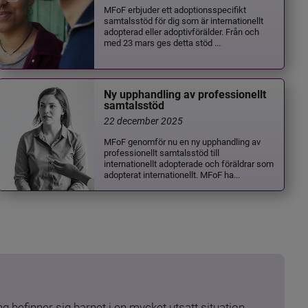
MFoF erbjuder ett adoptionsspecifikt
samtalsstöd för dig som är internationellt
adopterad eller adoptivförälder. Från och
med 23 mars ges detta stöd ...
Ny upphandling av professionellt
samtalsstöd
22 december 2025
MFoF genomför nu en ny upphandling av
professionellt samtalsstöd till
internationellt adopterade och föräldrar som
adopterat internationellt. MFoF ha...
 befinner sig barnet i en mycket utsatt situation. 