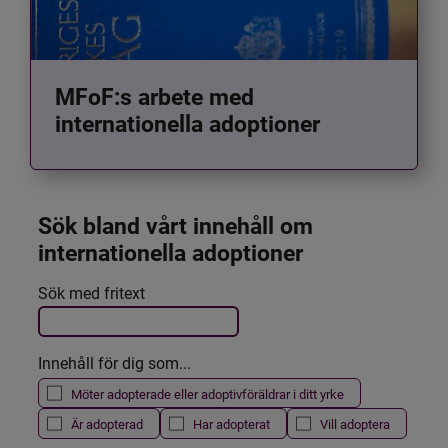
MFoF:s arbete med
internationella adoptioner
Sök bland vårt innehåll om 
internationella adoptioner
Det här formuläret postas automatiskt
Sök med fritext
Filtrera resultatet
Innehåll för dig som...
Möter adopterade eller adoptivföräldrar i ditt yrke
Är adopterad
Har adopterat
Vill adoptera