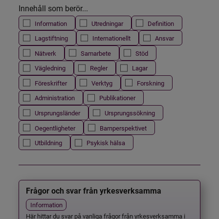
Innehåll som berör...
Information
Utredningar
Definition
Lagstiftning
Internationellt
Ansvar
Nätverk
Samarbete
Stöd
Vägledning
Regler
Lagar
Föreskrifter
Verktyg
Forskning
Administration
Publikationer
Ursprungsländer
Ursprungssökning
Oegentligheter
Barnperspektivet
Utbildning
Psykisk hälsa
Frågor och svar från yrkesverksamma
Information
Här hittar du svar på vanliga frågor från yrkesverksamma i