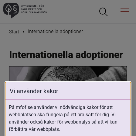
Öppna
Öppna
Menyn
sökrutan
Internationella adoptioner
Start
Internationella adoptioner
Vi använder kakor
På mfof.se använder vi nödvändiga kakor för att
webbplatsen ska fungera på ett bra sätt för dig. Vi
Oavsett om du är adopterad, 
använder också kakor för webbanalys så att vi kan
adoptivförälder eller arbetar med 
förbättra vår webbplats.
internationell adoption så kan du ha 