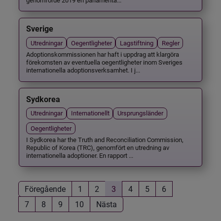
Sverige
Utredningar
Oegentligheter
Lagstiftning
Regler
Adoptionskommissionen har haft i uppdrag att klargöra
förekomsten av eventuella oegentligheter inom Sveriges
internationella adoptionsverksamhet. I j...
Sydkorea
Utredningar
Internationellt
Ursprungsländer
Oegentligheter
I Sydkorea har the Truth and Reconciliation Commission,
Republic of Korea (TRC), genomfört en utredning av
internationella adoptioner. En rapport ...
Föregående
1
2
3
4
5
6
7
8
9
10
Nästa