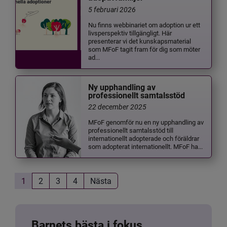
5 februari 2026
Nu finns webbinariet om adoption ur ett
livsperspektiv tillgängligt. Här
presenterar vi det kunskapsmaterial
som MFoF tagit fram för dig som möter
ad...
Ny upphandling av
professionellt samtalsstöd
22 december 2025
MFoF genomför nu en ny upphandling av
professionellt samtalsstöd till
internationellt adopterade och föräldrar
som adopterat internationellt. MFoF ha...
1
2
3
4
Nästa
Barnets bästa i fokus