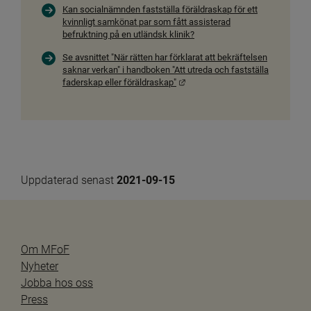
Kan socialnämnden fastställa föräldraskap för ett
kvinnligt samkönat par som fått assisterad
befruktning på en utländsk klinik?
Se avsnittet "När rätten har förklarat att bekräftelsen
saknar verkan" i handboken "Att utreda och fastställa
Länk till annan webbplats.
faderskap eller föräldraskap"
Uppdaterad senast 
2021-09-15
Om MFoF
Nyheter
Jobba hos oss
Press