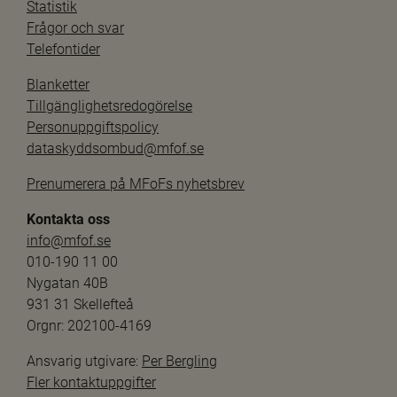
Statistik
Frågor och svar
Telefontider
Blanketter
Tillgänglighetsredogörelse
Personuppgiftspolicy
dataskyddsombud@mfof.se
Prenumerera på MFoFs nyhetsbrev
Kontakta oss
info@mfof.se
010-190 11 00
Nygatan 40B
931 31 Skellefteå
Orgnr: 202100-4169
Ansvarig utgivare: 
Per Bergling
Fler kontaktuppgifter