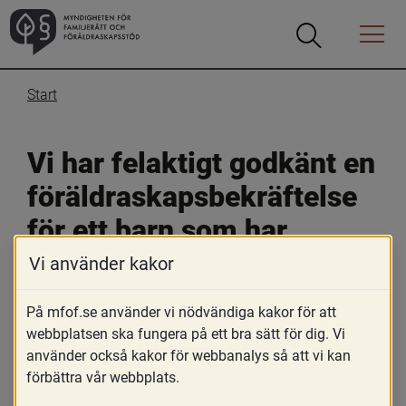
Öppna
Öppna
Menyn
sökrutan
Start
Vi har felaktigt godkänt en 
föräldraskapsbekräftelse 
för ett barn som har 
kommit till genom en 
Vi använder kakor
assisterad befruktning på 
På mfof.se använder vi nödvändiga kakor för att
en utländsk klinik. Hur kan 
webbplatsen ska fungera på ett bra sätt för dig. Vi
använder också kakor för webbanalys så att vi kan
det rättas till?
förbättra vår webbplats.