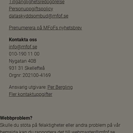
Tillgänglighetsredogörelse
Personuppgiftspolicy
dataskyddsombud@mfof.se
Prenumerera på MFoFs nyhetsbrev
Kontakta oss
info@mfof.se
010-190 11 00
Nygatan 40B
931 31 Skellefteå
Orgnr: 202100-4169
Ansvarig utgivare: 
Per Bergling
Fler kontaktuppgifter
Webbproblem?
Skulle du stöta på felaktigheter eller andra problem på vår 
hemsida kan du rapportera det till 
webmaster@mfof.se