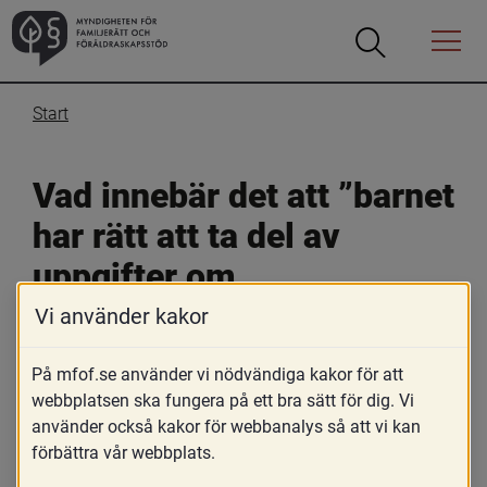
Öppna
Öppna
Menyn
sökrutan
Start
Vad innebär det att ”barnet 
har rätt att ta del av 
uppgifter om 
spermiedonatorn” i 1 kap. 
Vi använder kakor
9 § FB?
På mfof.se använder vi nödvändiga kakor för att
webbplatsen ska fungera på ett bra sätt för dig. Vi
22 mars 2019
använder också kakor för webbanalys så att vi kan
förbättra vår webbplats.
Skriv ut