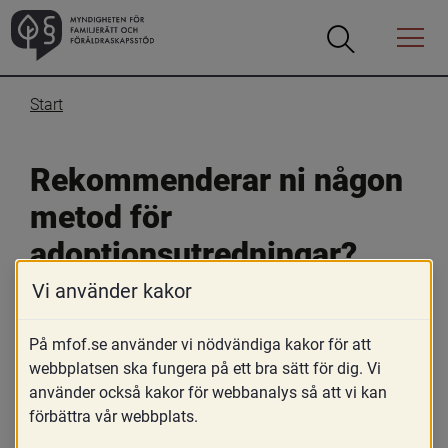
Öppna
Öppna
Menyn
sökrutan
Start
Rekommenderar ni någon 
metod för 
adoptionsutredningar?
Vi använder kakor
13 juni 2018
På mfof.se använder vi nödvändiga kakor för att
Skriv ut
webbplatsen ska fungera på ett bra sätt för dig. Vi
Nej. I handboken Adoption står det att "det finns ingen 
använder också kakor för webbanalys så att vi kan
enhetlig och vetenskapligt grundad utredningsmetod. 
förbättra vår webbplats.
Kommuner har utvecklat olika sätt att göra 