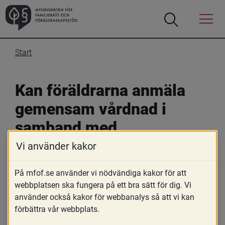
Öppna
Öppna
Menyn
sökrutan
Start
Kan föräldrarna anmäla 
gemensam vårdnad i 
samband med 
bekräftelsen även om 
Vi använder kakor
fadern är under 18 år?
På mfof.se använder vi nödvändiga kakor för att
webbplatsen ska fungera på ett bra sätt för dig. Vi
30 augusti 2017
använder också kakor för webbanalys så att vi kan
förbättra vår webbplats.
Skriv ut