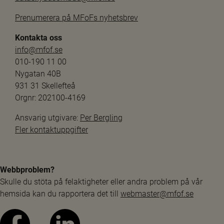
Prenumerera på MFoFs nyhetsbrev
Kontakta oss
info@mfof.se
010-190 11 00
Nygatan 40B
931 31 Skellefteå
Orgnr: 202100-4169
Ansvarig utgivare: 
Per Bergling
Fler kontaktuppgifter
Webbproblem?
Skulle du stöta på felaktigheter eller andra problem på vår 
hemsida kan du rapportera det till 
webmaster@mfof.se