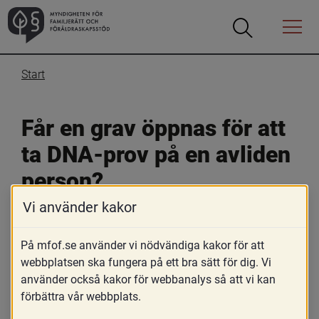
Öppna
Öppna
Menyn
sökrutan
Start
Får en grav öppnas för att 
ta DNA-prov på en avliden 
person?
Vi använder kakor
14 mars 2017
På mfof.se använder vi nödvändiga kakor för att
Skriv ut
webbplatsen ska fungera på ett bra sätt för dig. Vi
Enligt förarbetena till den nya lagen, lagen om genetisk 
använder också kakor för webbanalys så att vi kan
undersökning vid utredning av faderskap, har staten ett 
förbättra vår webbplats.
långgående ansvar att tillhandahålla effektiva medel 