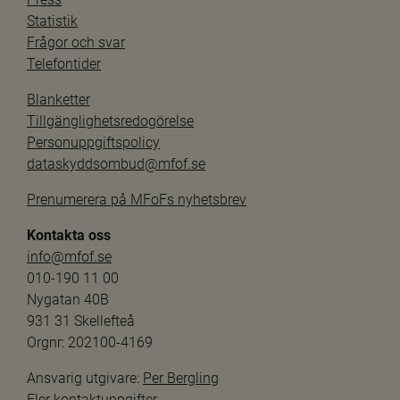
Statistik
Frågor och svar
Telefontider
Blanketter
Tillgänglighetsredogörelse
Personuppgiftspolicy
dataskyddsombud@mfof.se
Prenumerera på MFoFs nyhetsbrev
Kontakta oss
info@mfof.se
010-190 11 00
Nygatan 40B
931 31 Skellefteå
Orgnr: 202100-4169
Ansvarig utgivare: 
Per Bergling
Fler kontaktuppgifter