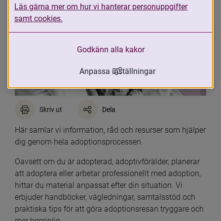
Läs gärna mer om hur vi hanterar personuppgifter
samt cookies.
Godkänn alla kakor
Anpassa inställningar
Skriv ut
Dela
Här samlar vi information, råd och resurser som hjälper 
dig genom hela adoptionsprocessen.
Oavsett om du är adopterad, adoptivförälder, planerar 
att adoptera eller arbetar professionellt med adoption, 
hittar du material anpassat efter din situation. Vi 
erbjuder handböcker, vägledningar, samtalsstöd och 
praktiska tips för att göra adoptionsresan tryggare och 
mer begriplig.