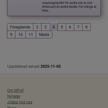
ursprungslandet för andra inte är mer
intressant än andra länder. För många är
intre...
Föregående
2
3
4
5
6
7
8
9
10
11
Nästa
Uppdaterad senast 
2025-11-05
Om MFoF
Nyheter
Jobba hos oss
Press