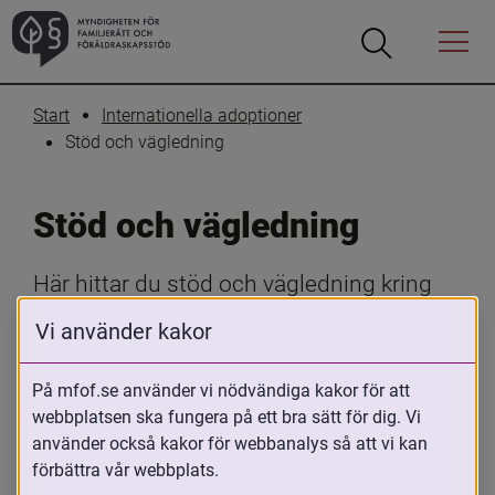
Öppna
Öppna
Menyn
sökrutan
Start
Internationella adoptioner
Stöd och vägledning
Stöd och vägledning
Här hittar du stöd och vägledning kring 
internationella adoptioner. Oavsett om du 
Vi använder kakor
är adopterad, adoptivförälder, funderar på 
att adoptera eller arbetar med 
På mfof.se använder vi nödvändiga kakor för att
adopterade, erbjuder vi råd, handböcker 
webbplatsen ska fungera på ett bra sätt för dig. Vi
använder också kakor för webbanalys så att vi kan
och resurser som hjälper dig genom hela 
förbättra vår webbplats.
adoptionsprocessen.