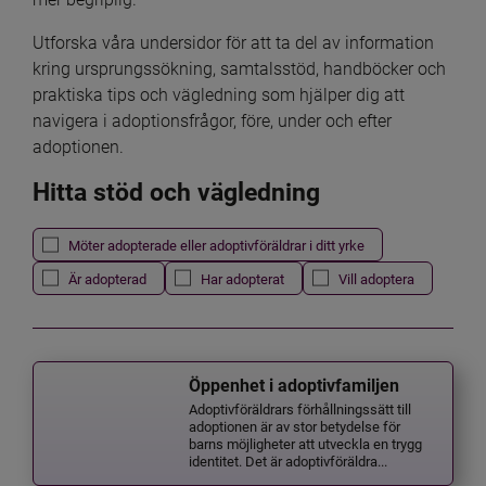
Utforska våra undersidor för att ta del av information 
kring ursprungssökning, samtalsstöd, handböcker och 
praktiska tips och vägledning som hjälper dig att 
navigera i adoptionsfrågor, före, under och efter 
adoptionen.
Hitta stöd och vägledning
Det här formuläret postas automatiskt
Filtrera resultatet
Möter adopterade eller adoptivföräldrar i ditt yrke
Är adopterad
Har adopterat
Vill adoptera
Öppenhet i adoptivfamiljen
Adoptivföräldrars förhållningssätt till
adoptionen är av stor betydelse för
barns möjligheter att utveckla en trygg
identitet. Det är adoptivföräldra...