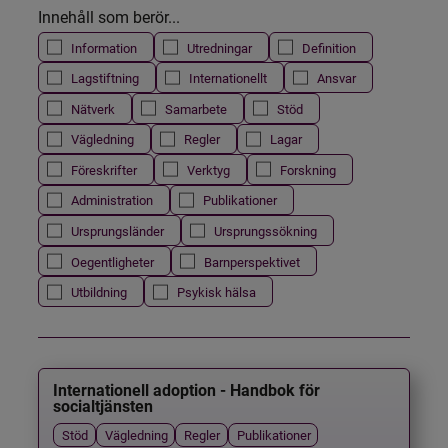
Innehåll som berör...
Information
Utredningar
Definition
Lagstiftning
Internationellt
Ansvar
Nätverk
Samarbete
Stöd
Vägledning
Regler
Lagar
Föreskrifter
Verktyg
Forskning
Administration
Publikationer
Ursprungsländer
Ursprungssökning
Oegentligheter
Barnperspektivet
Utbildning
Psykisk hälsa
Internationell adoption - Handbok för
socialtjänsten
Stöd
Vägledning
Regler
Publikationer