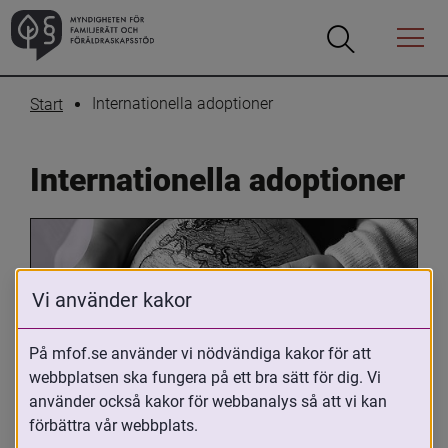
Öppna
Öppna
Menyn
sökrutan
Internationella adoptioner
Start
Internationella adoptioner
Vi använder kakor
På mfof.se använder vi nödvändiga kakor för att
webbplatsen ska fungera på ett bra sätt för dig. Vi
Oavsett om du är adopterad, 
använder också kakor för webbanalys så att vi kan
adoptivförälder eller arbetar med 
förbättra vår webbplats.
internationell adoption så kan du ha 