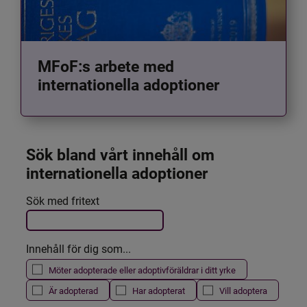
MFoF:s arbete med
internationella adoptioner
Sök bland vårt innehåll om 
internationella adoptioner
Det här formuläret postas automatiskt
Sök med fritext
Filtrera resultatet
Innehåll för dig som...
Möter adopterade eller adoptivföräldrar i ditt yrke
Är adopterad
Har adopterat
Vill adoptera