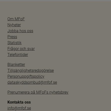
Om MFoF
Nyheter
Jobba hos oss
Press
Statistik
Frågor och svar
Telefontider
Blanketter
Tillgänglighetsredogörelse
Personuppgiftspolicy
dataskyddsombud@mfof.se
Prenumerera på MFoFs nyhetsbrev
Kontakta oss
info@mfof.se