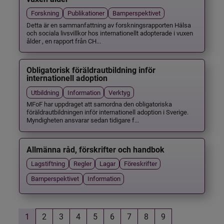
Forskning
Publikationer
Barnperspektivet
Detta är en sammanfattning av forskningsrapporten Hälsa
och sociala livsvillkor hos internationellt adopterade i vuxen
ålder , en rapport från CH...
Obligatorisk föräldrautbildning inför
internationell adoption
Utbildning
Information
Verktyg
MFoF har uppdraget att samordna den obligatoriska
föräldrautbildningen inför internationell adoption i Sverige.
Myndigheten ansvarar sedan tidigare f...
Allmänna råd, förskrifter och handbok
Lagstiftning
Regler
Lagar
Föreskrifter
Barnperspektivet
Information
1
2
3
4
5
6
7
8
9