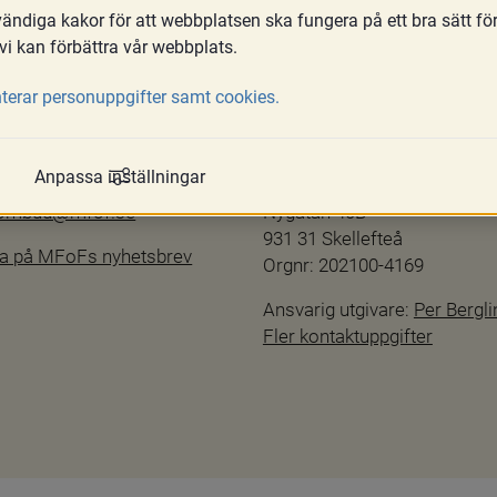
ndiga kakor för att webbplatsen ska fungera på ett bra sätt fö
vi kan förbättra vår webbplats.
terar personuppgifter samt cookies.
Kontakta oss
hetsredogörelse
info@mfof.se
Anpassa inställningar
ftspolicy
010-190 11 00
sombud@mfof.se
Nygatan 40B
931 31 Skellefteå
a på MFoFs nyhetsbrev
Orgnr: 202100-4169
Ansvarig utgivare: 
Per Bergli
Fler kontaktuppgifter