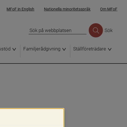
MFoF in English
Nationella minoritetsspråk
Om MFoF
Sök
sstöd
Familjerådgivning
Ställföreträdare