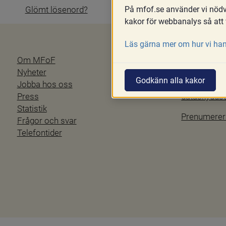
På mfof.se använder vi nödvä
Glömt lösenord?
kakor för webbanalys så att 
Läs gärna mer om hur vi han
Om MFoF
Blanketter
Nyheter
Tillgänglig
Godkänn alla kakor
Jobba hos oss
Personuppgi
Press
dataskydd
Statistik
Prenumerer
Frågor och svar
Telefontider