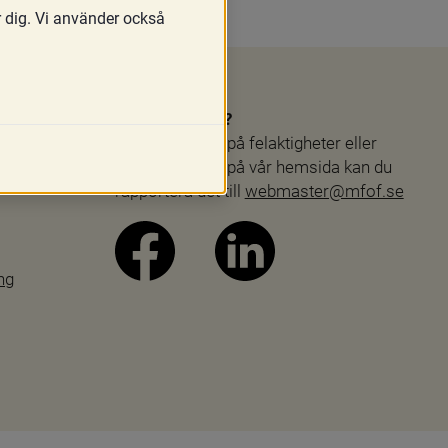
r dig. Vi använder också
Webbproblem?
Skulle du stöta på felaktigheter eller 
andra problem på vår hemsida kan du 
rapportera det till 
webmaster@mfof.se
ng