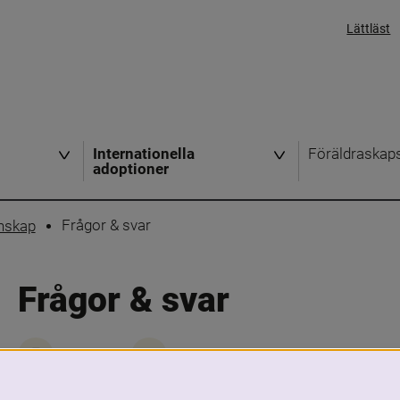
Lättläst
Internationella
Föräldraskap
adoptioner
Frågor & svar
nskap
Frågor & svar
Skriv ut
Dela
Använd länkarna nedan eller i huvudmenyn