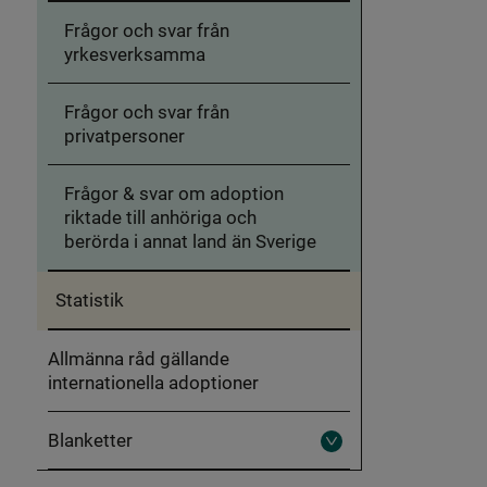
adoption
Frågor
Frågor och svar från
&
svar
yrkesverksamma
Frågor och svar från
privatpersoner
Frågor & svar om adoption
riktade till anhöriga och
berörda i annat land än Sverige
Statistik
Allmänna råd gällande
internationella adoptioner
Blanketter
Fäll
ut
Blanketter