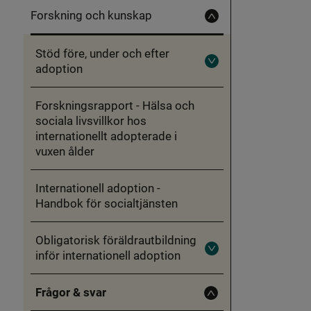
Forskning och kunskap
Fäll
in
Forskning
Stöd före, under och efter
och
kunskap
adoption
Fäll
ut
Stöd
före,
Forskningsrapport - Hälsa och
under
sociala livsvillkor hos
och
efter
internationellt adopterade i
adoption
vuxen ålder
Internationell adoption -
Handbok för socialtjänsten
Obligatorisk föräldrautbildning
inför internationell adoption
Fäll
ut
Obligatorisk
föräldrautbildning
Frågor & svar
inför
Fäll
internationell
in