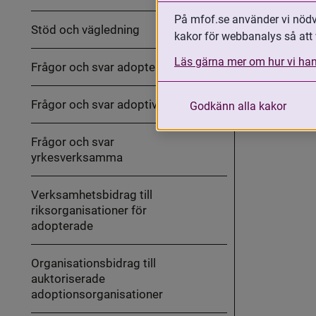
ut
MFoF:s
På mfof.se använder vi nödvä
arbete
Stöd och vägledning
med
kakor för webbanalys så att 
Fäll
internationella
ut
adoptioner
Stöd
Läs gärna mer om hur vi han
Frågor och svar adopterade
och
vägledning
Frågor och svar adoptivföräldrar
Godkänn alla kakor
Frågor och svar
yrkesverksamma
Verksamhetsbidrag till
riksorganisationer för
adopterade
Organisationsbidrag till
auktoriserade
adoptionsorganisationer