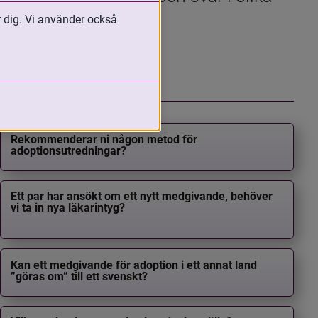
r dig. Vi använder också
Rekommenderar ni någon metod för
adoptionsutredningar?
Ett par har ansökt om ett nytt medgivande, behöver
vi ta in nya läkarintyg?
Kan ett medgivande för adoption i ett annat land
”göras om” till ett svenskt?