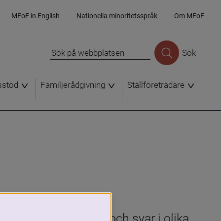
MFoF in English
Nationella minoritetsspråk
Om MFoF
Sök
sstöd
Familjerådgivning
Ställföreträdare
 för att se frågor och svar i olika 