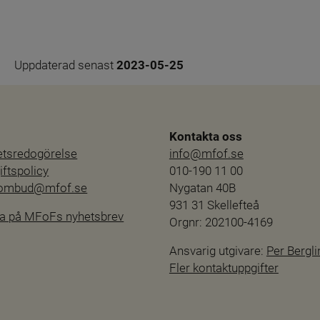
Uppdaterad senast 
2023-05-25
Kontakta oss
hetsredogörelse
info@mfof.se
ftspolicy
010-190 11 00
sombud@mfof.se
Nygatan 40B
931 31 Skellefteå
a på MFoFs nyhetsbrev
Orgnr: 202100-4169
Ansvarig utgivare: 
Per Bergli
Fler kontaktuppgifter