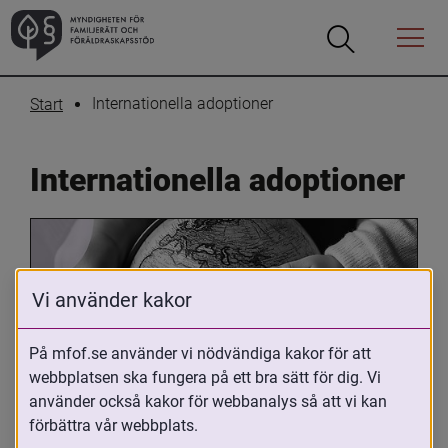
Öppna
Öppna
Menyn
sökrutan
Internationella adoptioner
Start
Internationella adoptioner
Vi använder kakor
På mfof.se använder vi nödvändiga kakor för att
webbplatsen ska fungera på ett bra sätt för dig. Vi
Oavsett om du är adopterad, 
använder också kakor för webbanalys så att vi kan
adoptivförälder eller arbetar med 
förbättra vår webbplats.
internationell adoption så kan du ha 