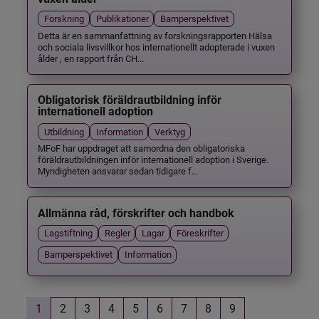
Forskning
Publikationer
Barnperspektivet
Detta är en sammanfattning av forskningsrapporten Hälsa
och sociala livsvillkor hos internationellt adopterade i vuxen
ålder , en rapport från CH...
Obligatorisk föräldrautbildning inför
internationell adoption
Utbildning
Information
Verktyg
MFoF har uppdraget att samordna den obligatoriska
föräldrautbildningen inför internationell adoption i Sverige.
Myndigheten ansvarar sedan tidigare f...
Allmänna råd, förskrifter och handbok
Lagstiftning
Regler
Lagar
Föreskrifter
Barnperspektivet
Information
1
2
3
4
5
6
7
8
9