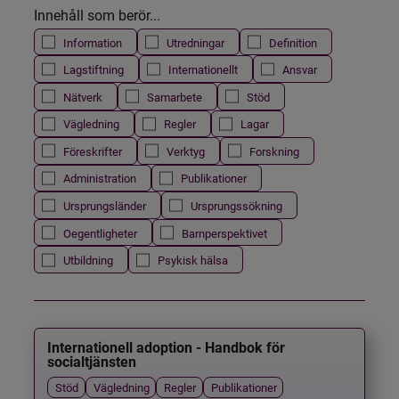
Innehåll som berör...
Information
Utredningar
Definition
Lagstiftning
Internationellt
Ansvar
Nätverk
Samarbete
Stöd
Vägledning
Regler
Lagar
Föreskrifter
Verktyg
Forskning
Administration
Publikationer
Ursprungsländer
Ursprungssökning
Oegentligheter
Barnperspektivet
Utbildning
Psykisk hälsa
Internationell adoption - Handbok för
socialtjänsten
Stöd
Vägledning
Regler
Publikationer