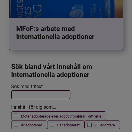
MFoF:s arbete med
internationella adoptioner
Sök bland vårt innehåll om 
internationella adoptioner
Det här formuläret postas automatiskt
Sök med fritext
Filtrera resultatet
Innehåll för dig som...
Möter adopterade eller adoptivföräldrar i ditt yrke
Är adopterad
Har adopterat
Vill adoptera