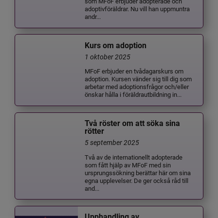
som MFoF erbjuder adopterade och
adoptivföräldrar. Nu vill han uppmuntra
andr...
Kurs om adoption
1 oktober 2025
MFoF erbjuder en tvådagarskurs om
adoption. Kursen vänder sig till dig som
arbetar med adoptionsfrågor och/eller
önskar hålla i föräldrautbildning in...
Två röster om att söka sina
rötter
5 september 2025
Två av de internationellt adopterade
som fått hjälp av MFoF med sin
ursprungssökning berättar här om sina
egna upplevelser. De ger också råd till
and...
Upphandling av